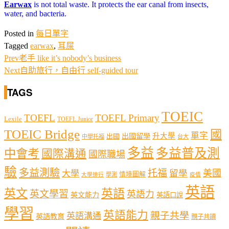
Earwax
is not total waste. It protects the ear canal from insects,
water, and bacteria.
Posted in
每日單字
Tagged
earwax
,
耳屎
Prev
老手 like it’s nobody’s business
Next
自助旅行，自由行 self-guided tour
TAGS
TOEIC
TOEFL
TOEFL Primary
Lexile
TOEFL Junior
TOEIC Bridge
國
單字
出國留學
升大學
出國
中學托福
台大
多益
多益普及測
中會考
國際溝通
國際職場
驗
多益測驗
托福
留學
美國
大學
情境圖解
學測
大學排行
疫情
英語
英文
英語
英文學習
英語力
英文能力
英語口說
學習
英語能力
親子共學
英語溝通
英語教育
親子共讀