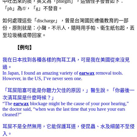
中吐出來的痰，英文為「phlegm」，這個怪字發音如下：
「ph」為/f/，「g」不發音。
如何處理這些「discharge」，曾是台灣國民禮儀教育的一部
份，原則就是：小聲，不示人，隨時用手帕、衛生紙包起，丟
至垃圾桶或帶回家。
【例句】
我在日本找到各種各樣的掏耳工具，可是我在美國從來沒見
過。
In Japan, I found an amazing variety of
earwax
removal tools.
However, in the US, I’ve never seen one.
「耳屎阻塞可能是你聽力欠佳的原因，」醫生說。「你最後一
次清耳屎是什麼時候？」
“The
earwax
blockage might be the cause of your poor hearing,”
the doctor said, “when was the last time that you have your ears
cleaned?”
耳屎不是全然無用，它能保護耳道，使昆蟲、水及細菌不至侵
入。