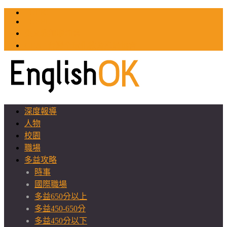
TOEIC
TOEFL
英文教師聯誼會
GEAT 台灣全球化教育推廣協會
深度報導
人物
校園
職場
多益攻略
時事
國際職場
多益650分以上
多益450-650分
多益450分以下