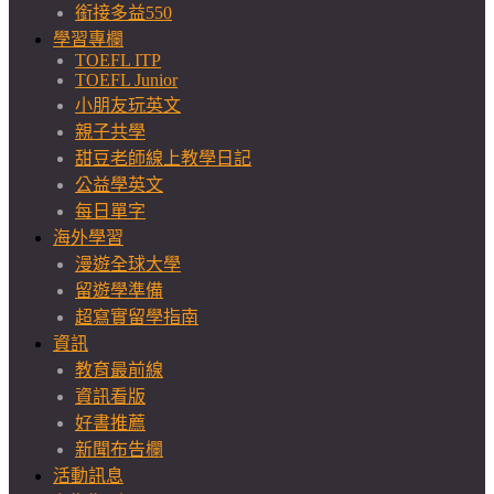
銜接多益550
學習專欄
TOEFL ITP
TOEFL Junior
小朋友玩英文
親子共學
甜豆老師線上教學日記
公益學英文
每日單字
海外學習
漫遊全球大學
留遊學準備
超寫實留學指南
資訊
教育最前線
資訊看版
好書推薦
新聞布告欄
活動訊息