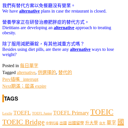
我們有替代方案以免餐廳沒有營業。
We have
alternative
plans in case the restaurant is closed.
營養學家正在研發治療肥胖症的替代方式。
Dietitians are developing an
alternative
approach to treating
obesity.
除了服用減肥藥錠，有其他減重方式嗎？
Besides using diet pills, are there any
alternative
ways to lose
weight?
Posted in
每日單字
Tagged
alternative
,
供選擇的
,
替代的
Prev
插嘴 interrupt
Next
期滿；屆滿 expire
TAGS
TOEIC
TOEFL
TOEFL Primary
Lexile
TOEFL Junior
TOEIC Bridge
國
單字
出國留學
升大學
出國
中學托福
台大