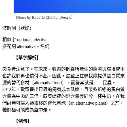
（Photo by Rodolfo Clix from Pexels）
修飾詞（狀態）
相似字 optional, elective
搭配詞 alternative + 名詞
【單字解析】
肉食者注意了。在未來，牲畜的飼養所產生的經濟與環境成本
也許我們再也償付不起，因此，歐盟正在尋找能提供蛋白質來
源的替代食材（alternative food），而答案就是——昆蟲。
2012年，歐盟提出昆蟲的飼養成本低廉，且某些蚯蚓的蛋白質
含量為牛肉的三倍，四隻蟋蟀的鈣含量等同於一杯牛奶。在我
們尚無可讓人類遷移的替代星球（an alternative planet）之前，
牠們極可能成為盤中飧。
【例句】