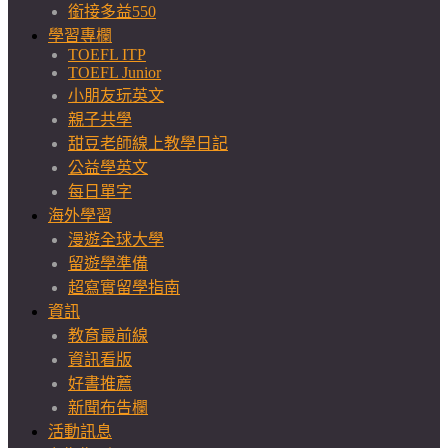
銜接多益550
學習專欄
TOEFL ITP
TOEFL Junior
小朋友玩英文
親子共學
甜豆老師線上教學日記
公益學英文
每日單字
海外學習
漫遊全球大學
留遊學準備
超寫實留學指南
資訊
教育最前線
資訊看版
好書推薦
新聞布告欄
活動訊息