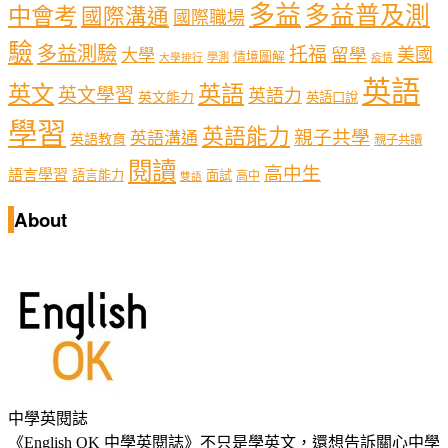
多益
多益普及測
中會考
國際溝通
國際職場
驗
多益測驗
托福
留學
美國
大學
情境圖解
學測
大學排行
疫情
英語
英文
英語
英文學習
英語力
英文能力
英語口說
學習
英語能力
親子共學
英語溝通
英語教育
親子共讀
閱讀
高中生
語言學習
語言能力
面試
高中
雙語
About
中學英閱誌
《English OK 中學英閱誌》不只是學英文，還想告訴關心中學