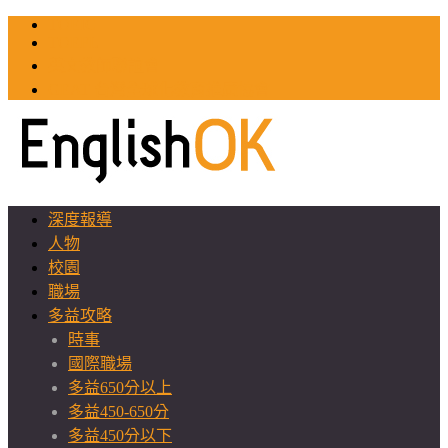
TOEIC
TOEFL
英文教師聯誼會
GEAT 台灣全球化教育推廣協會
深度報導
人物
校園
職場
多益攻略
時事
國際職場
多益650分以上
多益450-650分
多益450分以下