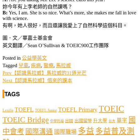
妳今年有上李老師的自然課嗎？
B:
Yes, I am. She is so nice. What’s more, she makes me fall in love
with science.
有啊，她人很好，而且還讓我愛上了自然科學這個科目。
圖．文／畢嘉士基金會
英文翻譯／Sean O’Sullivan & TOEIC900工作團隊
Posted in
公益學英文
Tagged
兒童
,
疾病
,
醫療
,
馬拉威
Prev
【認識馬拉威】馬拉威的31道光芒
Next
【認識馬拉威】借來的課本
TAGS
TOEIC
TOEFL
TOEFL Primary
Lexile
TOEFL Junior
TOEIC Bridge
國
單字
出國留學
升大學
出國
中學托福
台大
多益
多益普及測
中會考
國際溝通
國際職場