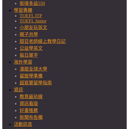
銜接多益550
學習專欄
TOEFL ITP
TOEFL Junior
小朋友玩英文
親子共學
甜豆老師線上教學日記
公益學英文
每日單字
海外學習
漫遊全球大學
留遊學準備
超寫實留學指南
資訊
教育最前線
資訊看版
好書推薦
新聞布告欄
活動訊息