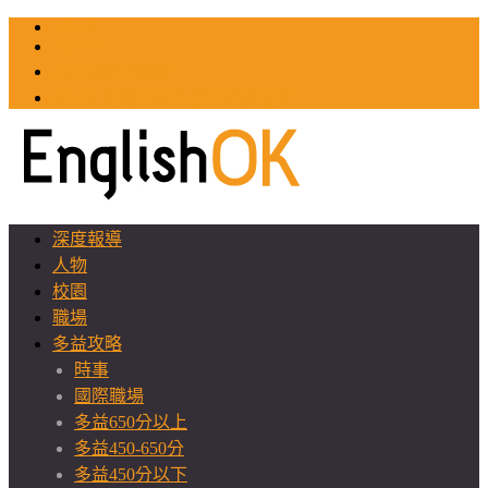
TOEIC
TOEFL
英文教師聯誼會
GEAT 台灣全球化教育推廣協會
深度報導
人物
校園
職場
多益攻略
時事
國際職場
多益650分以上
多益450-650分
多益450分以下