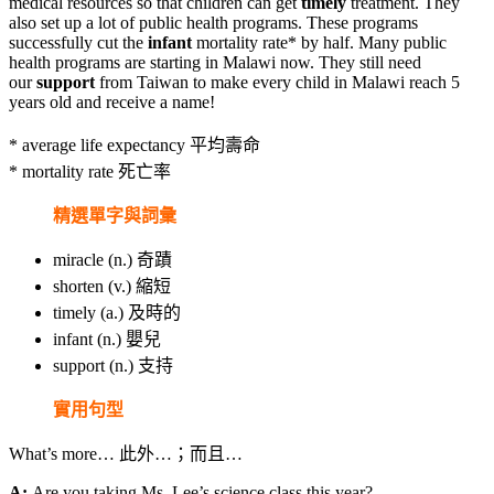
medical resources so that children can get
timely
treatment. They
also set up a lot of public health programs. These programs
successfully cut the
infant
mortality rate* by half. Many public
health programs are starting in Malawi now. They still need
our
support
from Taiwan to make every child in Malawi reach 5
years old and receive a name!
*
average life expectancy
平均壽命
*
mortality rate
死亡率
精選單字與詞彙
miracle
(n.) 奇蹟
shorten
(v.) 縮短
timely
(a.) 及時的
infant
(n.) 嬰兒
support
(n.) 支持
實用句型
What’s more… 此外…；而且…
A:
Are you taking Ms. Lee’s science class this year?