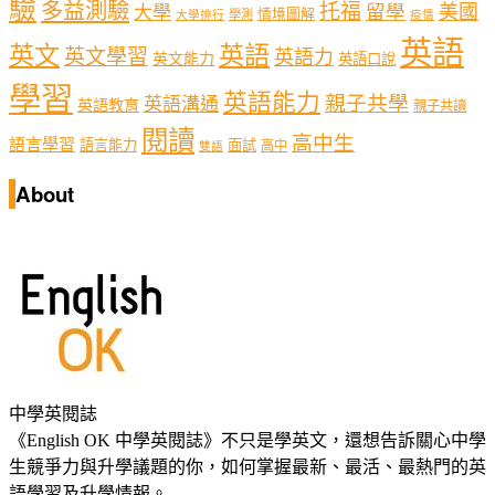
驗
多益測驗
托福
留學
美國
大學
情境圖解
學測
大學排行
疫情
英語
英文
英語
英文學習
英語力
英文能力
英語口說
學習
英語能力
親子共學
英語溝通
英語教育
親子共讀
閱讀
高中生
語言學習
語言能力
面試
高中
雙語
About
中學英閱誌
《English OK 中學英閱誌》不只是學英文，還想告訴關心中學
生競爭力與升學議題的你，如何掌握最新、最活、最熱門的英
語學習及升學情報。