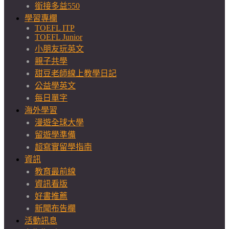
銜接多益550
學習專欄
TOEFL ITP
TOEFL Junior
小朋友玩英文
親子共學
甜豆老師線上教學日記
公益學英文
每日單字
海外學習
漫遊全球大學
留遊學準備
超寫實留學指南
資訊
教育最前線
資訊看版
好書推薦
新聞布告欄
活動訊息