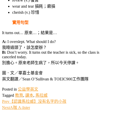
review
(v.) 復習
wear and tear
損耗；磨損
cherish
(v.) 珍惜
實用句型
It turns out… 原來…；結果是…
A:
I overslept. What should I do?
我睡過頭了，該怎麼辦？
B:
Don’t worry. It turns out the teacher is sick, so the class is
canceled today.
別擔心。原來老師生病了，所以今天停課。
圖．文／畢嘉士基金會
英文翻譯／Sean O’Sullivan & TOEIC900工作團隊
Posted in
公益學英文
Tagged
教育
,
課本
,
馬拉威
Prev
【認識馬拉威】沒有名字的小孩
Next
A咖 A-lister