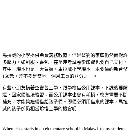
馬拉威的小學提供免費義務教育，但是貧窮的家庭仍然面對許
多壓力，如制服、書包，甚至連考試卷影印費也要自己支付。
其中，課本也是一大負擔。馬拉威小學課本一本要價約新台幣
150元，差不多是當地一個月工資的八分之一。
有些小朋友揹著空書包上學，跟學校借公用課本，下課後要歸
還，回家便無法複習。而公用課本也會有耗損，校方需要不斷
補充，才能夠繼續借給孩子們。即便必須用借來的課本，馬拉
威的孩子卻仍相當珍惜上學的機會呢！
When class starts in an elementary school in Malawi, many students