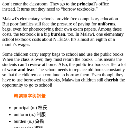
don’t enter the classroom. They go to the
principal
’s office
instead. It turns out they need to “borrow textbooks.”
Malawi’s elementary schools provide free compulsory education.
But poor families still face the pressure of paying for
uniforms
,
bags, even for photocopying their own exam papers. Among these
costs, the textbook is a big
burden
, too. In Malawi, one elementary
school textbook costs about NT$150. It’s almost an eighth of a
month’s wages.
Some children carry empty bags to school and use the public books.
When the class is over, they must return the books. This means the
students can’t
review
at home. Also, the public textbooks suffer a lot
of
wear and tear
. The school needs to replace old books constantly
so that the children can continue to borrow them. Even though they
have to use borrowed textbooks, Malawian children still
cherish
the
opportunity to go to school!
精選單字與詞彙
principal
(n.) 校長
uniform
(n.) 制服
burden
(n.) 負擔