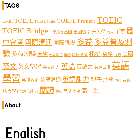
TAGS
TOEIC
TOEFL
TOEFL Primary
Lexile
TOEFL Junior
TOEIC Bridge
國
單字
出國留學
升大學
出國
中學托福
台大
多益
多益普及測
中會考
國際溝通
國際職場
驗
多益測驗
托福
留學
美國
大學
情境圖解
學測
大學排行
疫情
英語
英文
英語
英文學習
英語力
英文能力
英語口說
學習
英語能力
親子共學
英語溝通
英語教育
親子共讀
閱讀
高中生
語言學習
語言能力
面試
高中
雙語
About