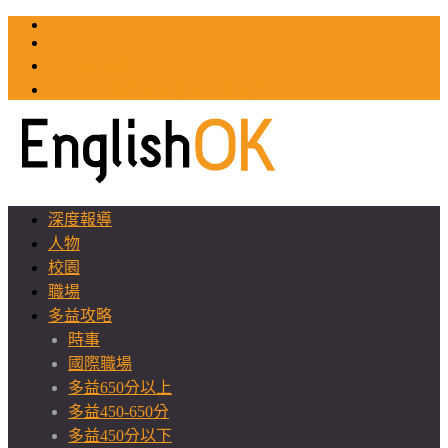
TOEIC
TOEFL
英文教師聯誼會
GEAT 台灣全球化教育推廣協會
深度報導
人物
校園
職場
多益攻略
時事
國際職場
多益650分以上
多益450-650分
多益450分以下