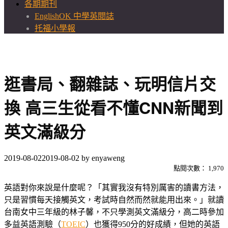
各期期刊
EnglishOK 中學英閱誌
托福小學報
逛書局、翻雜誌、玩明信片交
換 高三生從看不懂CNN新聞到
英文滿級分
2019-08-02
2019-08-02
by
enyaweng
點閱次數：
1,970
英語對你來說是什麼呢？「其實我沒有特別厲害的讀書方法，
只是習慣每天接觸英文，考試時自然而然就能用出來。」就讀
台南女中三年級的林子馨，不只學測英文滿級分，高二時參加
多益英語測驗（
TOEIC
）也獲得950分的好成績，但她的英語