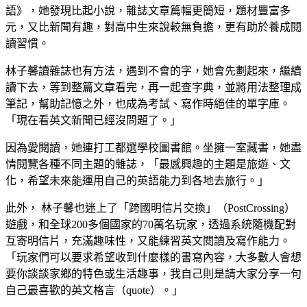
語》，她發現比起小說，雜誌文章篇幅更簡短，題材豐富多
元，又比新聞有趣，對高中生來說較無負擔，更有助於養成閱
讀習慣。
林子馨讀雜誌也有方法，遇到不會的字，她會先劃起來，繼續
讀下去，等到整篇文章看完，再一起查字典，並將用法整理成
筆記，幫助記憶之外，也成為考試、寫作時絕佳的單字庫。
「現在看英文新聞已經沒問題了。」
因為愛閱讀，她連打工都選學校圖書館。坐擁一室藏書，她盡
情閱覽各種不同主題的雜誌，「最感興趣的主題是旅遊、文
化，希望未來能運用自己的英語能力到各地去旅行。」
此外， 林子馨也迷上了「跨國明信片交換」（PostCrossing）
遊戲，和全球200多個國家的70萬名玩家，透過系統隨機配對
互寄明信片，充滿趣味性，又能練習英文閱讀及寫作能力。
「玩家們可以要求希望收到什麼樣的書寫內容，大多數人會想
要你談談家鄉的特色或生活趣事，我自己則是請大家分享一句
自己最喜歡的英文格言（quote）。」