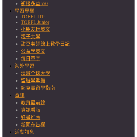
銜接多益550
學習專欄
TOEFL ITP
TOEFL Junior
小朋友玩英文
親子共學
甜豆老師線上教學日記
公益學英文
每日單字
海外學習
漫遊全球大學
留遊學準備
超寫實留學指南
資訊
教育最前線
資訊看版
好書推薦
新聞布告欄
活動訊息