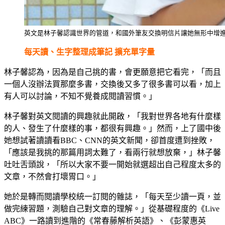
英文是林子馨認識世界的管道，和國外筆友交換明信片讓她無形中增
每天讀、生字整理成筆記 擴充單字量
林子馨認為，因為是自己挑的書，會更願意把它看完，「而且
一個人沒辦法買那麼多書，交換後又多了很多書可以看，加上
有人可以討論，不知不覺養成閱讀習慣。」
林子馨對英文閱讀的興趣就此開啟，「我對世界各地有什麼樣
的人、發生了什麼樣的事，都很有興趣。」然而，上了國中後
她想試著讀讀看BBC、CNN的英文新聞，卻首度遭到挫敗，
「應該是我挑的那篇用詞太難了，看兩行就想放棄，」林子馨
吐吐舌頭說，「所以大家不要一開始就選超出自己程度太多的
文章，不然會打壞胃口。」
她於是轉而閱讀學校統一訂閱的雜誌，「每天至少讀一頁，並
做完練習題，測驗自己對文章的理解。」從基礎程度的《Live
ABC》一路讀到進階的《常春藤解析英語》、《彭蒙惠英