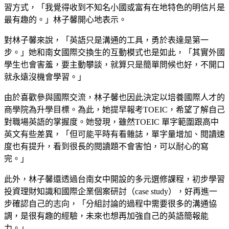
習方式，「我覺得收到不知名小國或富有在地特色的明信片是
最有趣的。」林子馨開心地表示。
對林子馨來說，「英語只是溝通的工具，勇於表達是第一
步。」她和南女國際交換生的互動模式也是如此，「其實外國
學生也會害羞，要主動攀談，就算只是簡單問候也好，不開口
就永遠沒機會學習。」
由於喜歡參與國際交流，林子馨也因此決定以培養國際人才的
商學院為升學目標。為此，她提早報考TOEIC，希望了解自己
對職場英語的掌握度。她發現，雖然TOEIC 單字範圍跟高中
英文有些差異，「但可能平時有看雜誌，單字量增加、閱讀速
度也有提升，看到很長的閱讀題不會害怕，可以耐心的寫
完。」
此外，林子馨還透過台南女中開設的多元選修課程，初步學習
投資理財知識和國際企業個案研討（case study），好再進一
步確認自己的志向，「分組討論的過程中需要很多的溝通協
調，是很有趣的經驗，未來也想再加強自己的英語簡報能
力。」