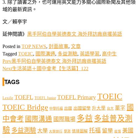
3. 除了讀書之外，也可運用英文能力多關心國際新聞及其他領
域的最新資訊。
文／賴亭宇
延伸閱讀》
黑手阿伯自學英德泰文 海外拜訪廠商撂英語
Posted in
TOP NEWS
,
封面故事
,
文章
Tagged
TOEIC
,
國際溝通
,
多益測驗
,
英語學習
,
高中生
Prev
黑手阿伯自學英德泰文 海外拜訪廠商撂英語
Next
生活英語＋國中會考【生活篇】122
TAGS
TOEIC
TOEFL
TOEFL Primary
Lexile
TOEFL Junior
TOEIC Bridge
國
單字
出國留學
升大學
出國
中學托福
台大
多益
多益普及測
中會考
國際溝通
國際職場
驗
多益測驗
托福
留學
美國
大學
情境圖解
學測
大學排行
疫情