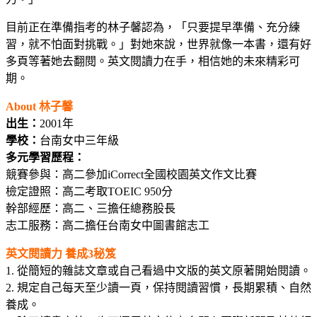
目前正在準備指考的林子馨認為，「只要提早準備、充分練
習，就不怕面對挑戰。」對她來說，世界就像一本書，還有好
多頁等著她去翻閱。英文閱讀力在手，相信她的未來精彩可
期。
About 林子馨
出生：
2001年
學校：
台南女中三年級
多元學習歷程：
競賽參與：高二參加iCorrect全國校園英文作文比賽
檢定證照：高二考取TOEIC 950分
幹部經歷：高二、三擔任總務股長
志工服務：高二擔任台南女中圖書館志工
英文閱讀力 養成3秘笈
1. 從簡短的雜誌文章或自己看過中文版的英文原著開始閱讀。
2. 規定自己每天至少讀一頁，保持閱讀習慣，長期累積、自然
養成。