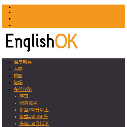
TOEIC
TOEFL
英文教師聯誼會
GEAT 台灣全球化教育推廣協會
深度報導
人物
校園
職場
多益攻略
時事
國際職場
多益650分以上
多益450-650分
多益450分以下