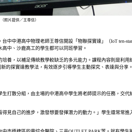
式。（照片提供／王尊信）
中中港高中物理老師王尊信開設「物聯探實達」（IoT ten-s
水高中、沙鹿高工的學生都可以同班學習。
培養，以補足傳統教學較缺乏的多元能力。課程內容則是利用線上
獨特創新的探實達教學法，有效逐步引導學生主動探究、表達與分享
學生打散分組，由主場的中港高中學生將老師提示的任務，交代
看得見自己的進步，激發想要發揮潛力的動力。」學生還常常進
梧棲區的童綜合醫院、三井OUTLET PARK等。就有學生將