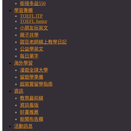
銜接多益550
學習專欄
TOEFL ITP
TOEFL Junior
小朋友玩英文
親子共學
甜豆老師線上教學日記
公益學英文
每日單字
海外學習
漫遊全球大學
留遊學準備
超寫實留學指南
資訊
教育最前線
資訊看版
好書推薦
新聞布告欄
活動訊息