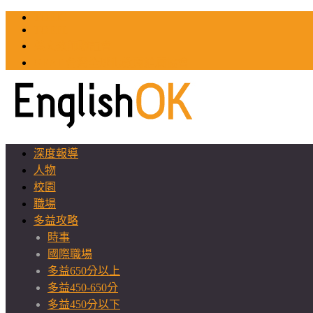
TOEIC
TOEFL
英文教師聯誼會
GEAT 台灣全球化教育推廣協會
深度報導
人物
校園
職場
多益攻略
時事
國際職場
多益650分以上
多益450-650分
多益450分以下