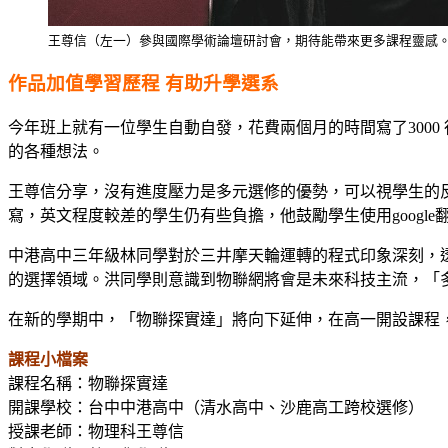
王尊信（左一）參與國際學術論壇研討會，期待能帶來更多課程靈感
作品加值學習歷程 有助升學選系
今年班上就有一位學生自動自發，花費兩個月的時間寫了300
的各種想法。
王尊信分享，沒有進度壓力是多元選修的優勢，可以視學生的
寫，英文程度較差的學生仍有些負擔，他鼓勵學生使用googl
中港高中三年級林同學對於三井摩天輪運轉的程式印象深刻，
的選擇領域。洪同學則意識到物聯網將會是未來科技主流，「
在新的學期中，「物聯探實達」將向下延伸，在高一開設課程
課程小檔案
課程名稱：物聯探實達
開課學校：台中中港高中（清水高中、沙鹿高工跨校選修）
授課老師：物理科王尊信