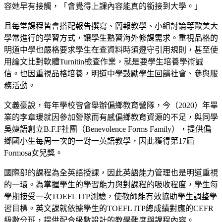
容她早有接觸，「會覺得上課內容能真的銜接到大學。」
且每堂課程皆會搭配報告撰寫、簡報教學、小組討論等歐美大
學常進行的學習方式，讓學生熟習海外修課需求。重視品格的
明道中學也嚴格要求學生在查資料時須遵守引用規則，甚至使
用論文比對軟體Turnitin檢查作業，就是要學生培養學術誠
信。也因重視品格培養，明道中學鼓勵學生回饋社會、參與服
務活動。
文義豪說，每年學校皆會舉辦偏鄉教育營隊，今（2020）年畢
業的李章瑗就因參加營隊而有感偏鄉教育資源的不足，與同學
吳婕語創立B.F.F社團（Benevolence Forms Family），提供偏
鄉國小生每周一次的一對一英語教學，因此獲得第17屆
Formosa女兒獎。
國際部的課程為全英語授課，因此英語能力管理也是明道重視
的一環。為掌握學生的學習能力與對課程的吸收程度，學生每
學期接受一次TOEFL ITP測驗，使教師能有效協助學生調整學
習目標。英文課就依據學生的TOEFL ITP總成績對應的CEFR
級數分班，提供配合級數設計的教學難度與課程內容。