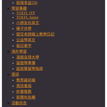
銜接多益550
學習專欄
TOEFL ITP
TOEFL Junior
小朋友玩英文
親子共學
甜豆老師線上教學日記
公益學英文
每日單字
海外學習
漫遊全球大學
留遊學準備
超寫實留學指南
資訊
教育最前線
資訊看版
好書推薦
新聞布告欄
活動訊息