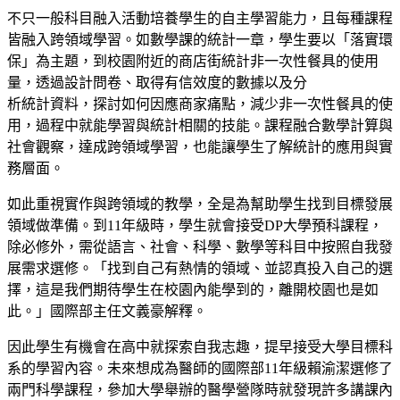
不只一般科目融入活動培養學生的自主學習能力，且每種課程
皆融入跨領域學習。如數學課的統計一章，學生要以「落實環
保」為主題，到校園附近的商店街統計非一次性餐具的使用
量，透過設計問卷、取得有信效度的數據以及分
析統計資料，探討如何因應商家痛點，減少非一次性餐具的使
用，過程中就能學習與統計相關的技能。課程融合數學計算與
社會觀察，達成跨領域學習，也能讓學生了解統計的應用與實
務層面。
如此重視實作與跨領域的教學，全是為幫助學生找到目標發展
領域做準備。到11年級時，學生就會接受DP大學預科課程，
除必修外，需從語言、社會、科學、數學等科目中按照自我發
展需求選修。「找到自己有熱情的領域、並認真投入自己的選
擇，這是我們期待學生在校園內能學到的，離開校園也是如
此。」國際部主任文義豪解釋。
因此學生有機會在高中就探索自我志趣，提早接受大學目標科
系的學習內容。未來想成為醫師的國際部11年級賴渝潔選修了
兩門科學課程，參加大學舉辦的醫學營隊時就發現許多講課內