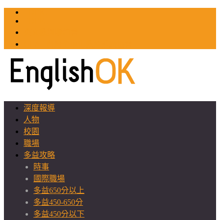
TOEIC
TOEFL
英文教師聯誼會
GEAT 台灣全球化教育推廣協會
深度報導
人物
校園
職場
多益攻略
時事
國際職場
多益650分以上
多益450-650分
多益450分以下