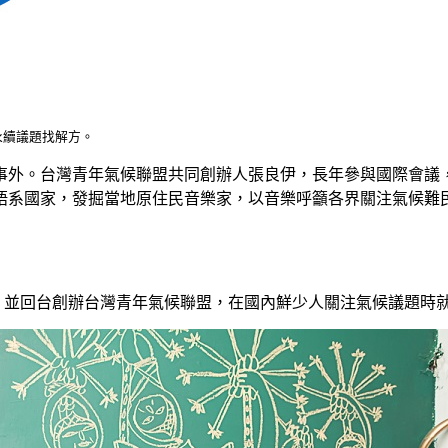
永續議題找解方。
外。台灣青年氣候聯盟共同創辦人張良伊，長年參與國際會議，串
語系國家，發掘當地原住民音樂家，以音樂呼籲各界關注氣候難
遷會議，並回台創辦台灣青年氣候聯盟，在國內鮮少人關注氣候議題