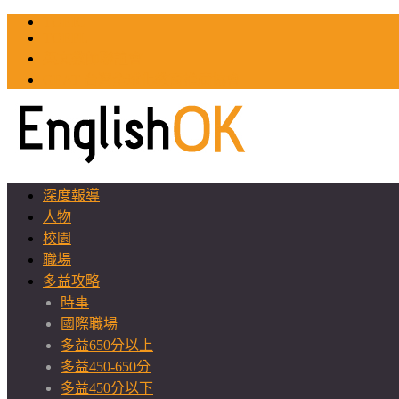
TOEIC
TOEFL
英文教師聯誼會
GEAT 台灣全球化教育推廣協會
深度報導
人物
校園
職場
多益攻略
時事
國際職場
多益650分以上
多益450-650分
多益450分以下