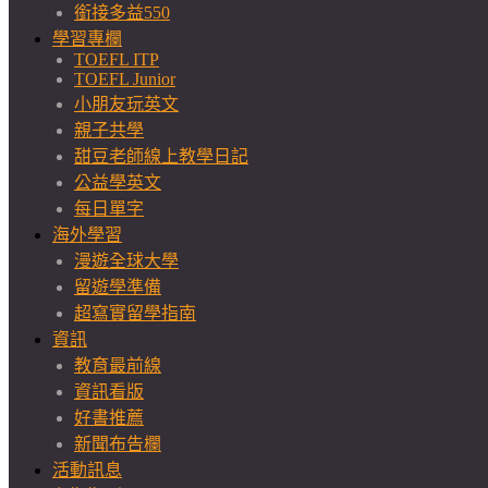
銜接多益550
學習專欄
TOEFL ITP
TOEFL Junior
小朋友玩英文
親子共學
甜豆老師線上教學日記
公益學英文
每日單字
海外學習
漫遊全球大學
留遊學準備
超寫實留學指南
資訊
教育最前線
資訊看版
好書推薦
新聞布告欄
活動訊息