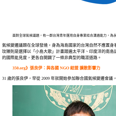
面對全球氣候議題，有一群台灣青年運用自身專業結合溝通能力，為
氣候變遷議題在全球發燒，身為海島國家的台灣自然不應置身事
玟臻則是選擇以「小島大歌」計畫踏遍太平洋、印度洋的南島
的國際能見度，更各自開闢了一條非典型的職涯道路。
350.org》
張良伊：與各國
NGO
結盟
擴散影響力
31 歲的張良伊，早從 2009 年就開始參加聯合國氣候變