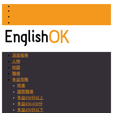
TOEIC
TOEFL
英文教師聯誼會
GEAT 台灣全球化教育推廣協會
深度報導
人物
校園
職場
多益攻略
時事
國際職場
多益650分以上
多益450-650分
多益450分以下