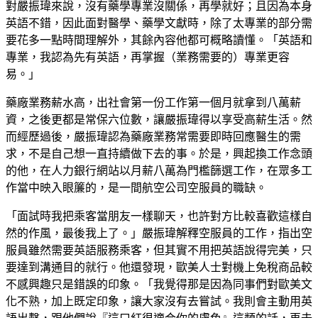
對嚴振瑋來說，沒有藥學專業沒關係，再學就好；且因為本身
英語不錯，因此面對醫學、藥學文獻時，除了太專業的部分需
要花多一點時間理解外，其餘內容他都可概略讀懂。「英語和
專業，我認為先有英語，再掌握（業務需要的）專業更容
易。」
藥廠業務薪水高，出社會第一份工作第一個月就拿到八萬薪
資，之後更都是常保六位數，讓嚴振瑋得以享受高薪生活。然
而經歷過後，嚴振瑋認為藥廠業務常需要即時回應醫生的需
求，不是自己想一直持續做下去的事。於是，興起換工作念頭
的他，在人力銀行網站以月薪八萬為門檻篩選工作，在眾多工
作當中映入眼簾的，是一間航空公司空服員的職缺。
「面試時我把乘客當朋友一樣聊天，也許對方比較喜歡這樣自
然的作風，最後我上了。」嚴振瑋解釋空服員的工作，指出空
服員雖然需要英語服務乘客，但其實不用把英語說得完美，只
要達到溝通目的就行。他還發現，歐美人士對機上免稅商品較
不感興趣只是錯誤的印象。「我覺得那是因為同事們對歐美文
化不熟，加上既定印象，讓大家沒有去嘗試。我則會主動用英