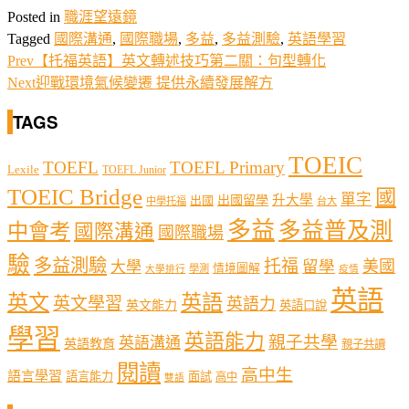
Posted in
職涯望遠鏡
Tagged
國際溝通
,
國際職場
,
多益
,
多益測驗
,
英語學習
Prev
【托福英語】英文轉述技巧第二關：句型轉化
Next
迎戰環境氣候變遷 提供永續發展解方
TAGS
TOEIC
TOEFL
TOEFL Primary
Lexile
TOEFL Junior
TOEIC Bridge
國
單字
出國留學
升大學
出國
中學托福
台大
多益
多益普及測
中會考
國際溝通
國際職場
驗
多益測驗
托福
留學
美國
大學
情境圖解
學測
大學排行
疫情
英語
英文
英語
英文學習
英語力
英文能力
英語口說
學習
英語能力
親子共學
英語溝通
英語教育
親子共讀
閱讀
高中生
語言學習
語言能力
面試
高中
雙語