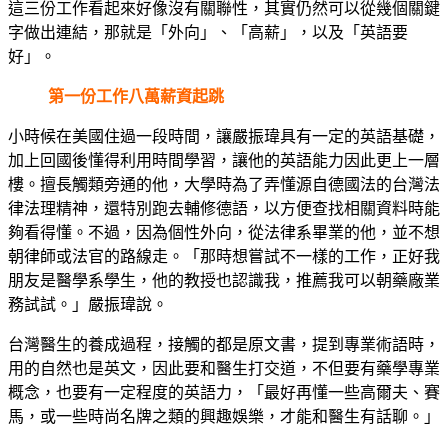
這三份工作看起來好像沒有關聯性，其實仍然可以從幾個關鍵
字做出連結，那就是「外向」、「高薪」，以及「英語要
好」。
第一份工作八萬薪資起跳
小時候在美國住過一段時間，讓嚴振瑋具有一定的英語基礎，
加上回國後懂得利用時間學習，讓他的英語能力因此更上一層
樓。擅長觸類旁通的他，大學時為了弄懂源自德國法的台灣法
律法理精神，還特別跑去輔修德語，以方便查找相關資料時能
夠看得懂。不過，因為個性外向，從法律系畢業的他，並不想
朝律師或法官的路線走。「那時想嘗試不一樣的工作，正好我
朋友是醫學系學生，他的教授也認識我，推薦我可以朝藥廠業
務試試。」嚴振瑋說。
台灣醫生的養成過程，接觸的都是原文書，提到專業術語時，
用的自然也是英文，因此要和醫生打交道，不但要有藥學專業
概念，也要有一定程度的英語力，「最好再懂一些高爾夫、賽
馬，或一些時尚名牌之類的興趣娛樂，才能和醫生有話聊。」