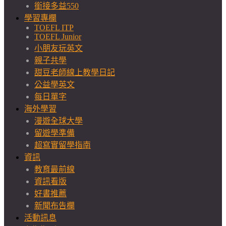
銜接多益550
學習專欄
TOEFL ITP
TOEFL Junior
小朋友玩英文
親子共學
甜豆老師線上教學日記
公益學英文
每日單字
海外學習
漫遊全球大學
留遊學準備
超寫實留學指南
資訊
教育最前線
資訊看版
好書推薦
新聞布告欄
活動訊息