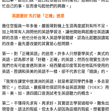
語出擊，跟他們說『這口紅很適合你的膚色』這類的話，再去
忙自己的事，反而會勾起他們的興趣。」
英語要好 先打破「正確」迷思
擔任空服員一年多後，嚴振瑋對機上生涯再度感到有所不足，
加上時常有人詢問他的英語學習法，讓他開始興起擔任英語講
師的念頭。他也分析台灣人英語學習關鍵，認為比起聽說讀寫
的改善，最先要改變的其實是心態問題。
第一，對「正確英語」的迷思。許多人只想要學英式、美式的
英語，認為那才是「好聽、正確」的英語；然而在現實生活中
我們也有可能會遇到澳洲、紐西蘭或印度等其他地區所使用的
英語，腔調和英美的英語不一樣，卻不代表它是「錯誤」的。
「我常在課堂中放澳洲的英語，就是希望同學們多聽，多去習
慣它。」也因此，嚴振瑋也很認同多益英語測驗（TOEIC）用
英、美、加、澳四國口音測試考生英語聽力的概念。
第二，不懂得先求有，再求好。其實語言學習過程中，難免出
現發音、語法的瑕疵，但太多人卻因為這樣的瑕疵，想著要把