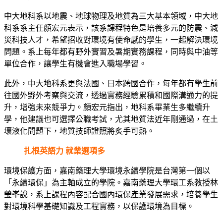
中大地科系以地震、地球物理及地質為三大基本領域，中大地
科系系主任顏宏元表示，該系課程特色是培養多元的防震、減
災科技人才，希望招收對環境有使命感的學生，一起解決環境
問題。系上每年都有野外實習及暑期實務課程，同時與中油等
單位合作，讓學生有機會進入職場學習。
此外，中大地科系更與法國、日本跨國合作，每年都有學生前
往國外野外考察與交流，透過實務經驗累積和國際溝通力的提
升，增強未來競爭力。顏宏元指出，地科系畢業生多繼續升
學，他建議也可選擇公職考試，尤其地質法近年剛通過，在土
壤液化問題下，地質技師證照將炙手可熱。
扎根英語力 就業選項多
環境保護方面，嘉南藥理大學環境永續學院是台灣第一個以
「永續環保」為主軸成立的學院。嘉南藥理大學環工系教授林
瑩峯說，系上課程內容配合國內環保產業發展需求，培養學生
對環境科學基礎知識及工程實務，以保護環境為目標。