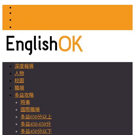
TOEIC
TOEFL
英文教師聯誼會
GEAT 台灣全球化教育推廣協會
深度報導
人物
校園
職場
多益攻略
時事
國際職場
多益650分以上
多益450-650分
多益450分以下