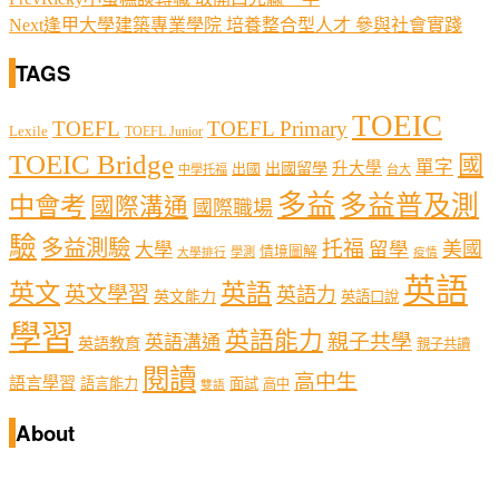
Next
逢甲大學建築專業學院 培養整合型人才 參與社會實踐
TAGS
TOEIC
TOEFL
TOEFL Primary
Lexile
TOEFL Junior
TOEIC Bridge
國
單字
出國留學
升大學
出國
中學托福
台大
多益
多益普及測
中會考
國際溝通
國際職場
驗
多益測驗
托福
留學
美國
大學
情境圖解
學測
大學排行
疫情
英語
英文
英語
英文學習
英語力
英文能力
英語口說
學習
英語能力
親子共學
英語溝通
英語教育
親子共讀
閱讀
高中生
語言學習
語言能力
面試
高中
雙語
About