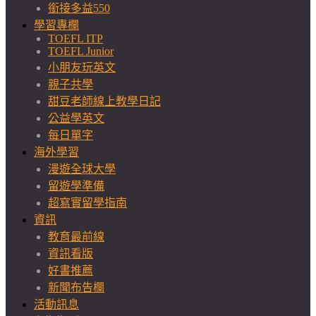
銜接多益550
學習專欄
TOEFL ITP
TOEFL Junior
小朋友玩英文
親子共學
甜豆老師線上教學日記
公益學英文
每日單字
海外學習
漫遊全球大學
留遊學準備
超寫實留學指南
資訊
教育最前線
資訊看版
好書推薦
新聞布告欄
活動訊息