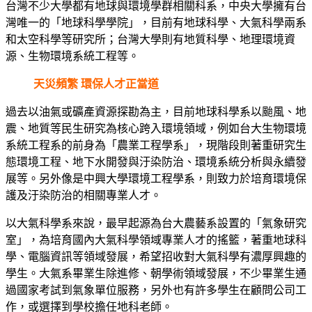
台灣不少大學都有地球與環境學群相關科系，中央大學擁有台
灣唯一的「地球科學學院」，目前有地球科學、大氣科學兩系
和太空科學等研究所；台灣大學則有地質科學、地理環境資
源、生物環境系統工程等。
天災頻繁 環保人才正當道
過去以油氣或礦產資源探勘為主，目前地球科學系以颱風、地
震、地質等民生研究為核心跨入環境領域，例如台大生物環境
系統工程系的前身為「農業工程學系」，現階段則著重研究生
態環境工程、地下水開發與汙染防治、環境系統分析與永續發
展等。另外像是中興大學環境工程學系，則致力於培育環境保
護及汙染防治的相關專業人才。
以大氣科學系來說，最早起源為台大農藝系設置的「氣象研究
室」，為培育國內大氣科學領域專業人才的搖籃，著重地球科
學、電腦資訊等領域發展，希望招收對大氣科學有濃厚興趣的
學生。大氣系畢業生除進修、朝學術領域發展，不少畢業生通
過國家考試到氣象單位服務，另外也有許多學生在顧問公司工
作，或選擇到學校擔任地科老師。