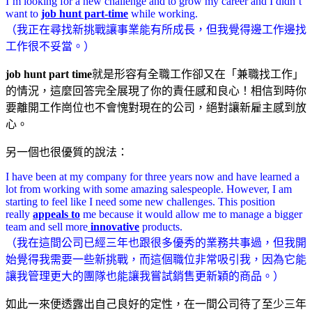
I’m looking for a new challenge and to grow my career and I didn’t
want to
job hunt part-time
while working.
（我正在尋找新挑戰讓事業能有所成長，但我覺得邊工作邊找
工作很不妥當。）
job hunt part time
就是形容有全職工作卻又在「兼職找工作」
的情況，這麼回答完全展現了你的責任感和良心！相信到時你
要離開工作崗位也不會愧對現在的公司，絕對讓新雇主感到放
心。
另一個也很優質的說法：
I have been at my company for three years now and have learned a
lot from working with some amazing salespeople. However, I am
starting to feel like I need some new challenges. This position
really
appeals to
me because it would allow me to manage a bigger
team and sell more
innovative
products.
（我在這間公司已經三年也跟很多優秀的業務共事過，但我開
始覺得我需要一些新挑戰，而這個職位非常吸引我，因為它能
讓我管理更大的團隊也能讓我嘗試銷售更新穎的商品。）
如此一來便透露出自己良好的定性，在一間公司待了至少三年