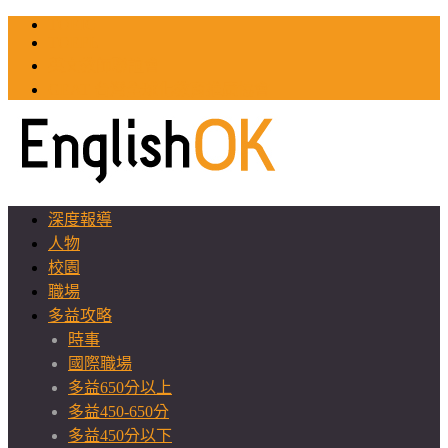
TOEIC
TOEFL
英文教師聯誼會
GEAT 台灣全球化教育推廣協會
深度報導
人物
校園
職場
多益攻略
時事
國際職場
多益650分以上
多益450-650分
多益450分以下