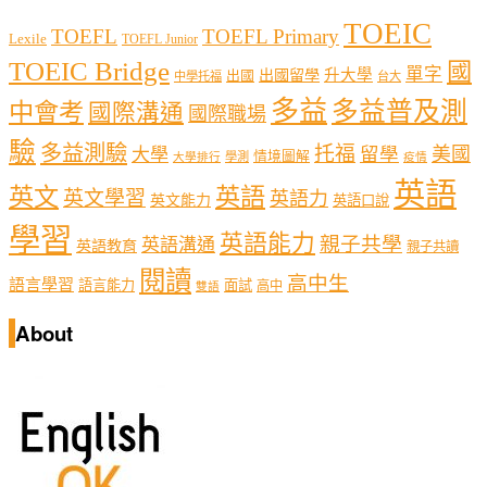
TOEIC
TOEFL
TOEFL Primary
Lexile
TOEFL Junior
TOEIC Bridge
國
單字
出國留學
升大學
出國
中學托福
台大
多益
多益普及測
中會考
國際溝通
國際職場
驗
多益測驗
托福
留學
美國
大學
情境圖解
學測
大學排行
疫情
英語
英文
英語
英文學習
英語力
英文能力
英語口說
學習
英語能力
親子共學
英語溝通
英語教育
親子共讀
閱讀
高中生
語言學習
語言能力
面試
高中
雙語
About