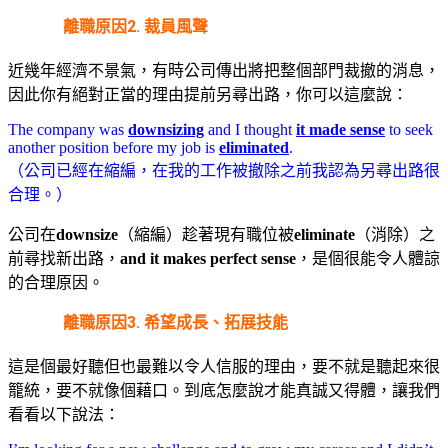
離職原因2. 裁員風聲
近幾年經濟不景氣，有時公司傳出將把整個部門裁撤的消息，
因此你有絕對正當的理由提前另尋出路，你可以這麼說：
The company was
downsizing
and I thought
it made sense
to seek
another position before my job is
eliminated
.
（公司已經在縮編，在我的工作被撤除之前我認為另尋出路很
合理。）
公司在
downsize
（縮編）趁著現有職位被
eliminate
（消除）之
前尋找新出路，
and it makes perfect sense
，是個很能令人體諒
的合理原因。
離職原因3. 希望成長、拓展技能
這是個最好聽但也最難以令人信服的理由，要不就是聽起來很
籠統，要不就像個藉口。到底怎麼說才能真誠又得體，讓我們
看看以下說法：