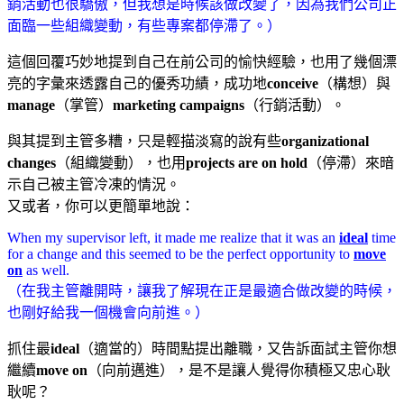
銷活動也很驕傲，但我想是時候該做改變了，因為我們公司正
面臨一些組織變動，有些專案都停滯了。）
這個回覆巧妙地提到自己在前公司的愉快經驗，也用了幾個漂
亮的字彙來透露自己的優秀功績，成功地
conceive
（構想）與
manage
（掌管）
marketing campaigns
（行銷活動）。
與其提到主管多糟，只是輕描淡寫的說有些
organizational
changes
（組織變動），也用
projects are on hold
（停滯）來暗
示自己被主管冷凍的情況。
又或者，你可以更簡單地說：
When my supervisor left, it made me realize that it was an
ideal
time
for a change and this seemed to be the perfect opportunity to
move
on
as well.
（在我主管離開時，讓我了解現在正是最適合做改變的時候，
也剛好給我一個機會向前進。）
抓住最
ideal
（適當的）時間點提出離職，又告訴面試主管你想
繼續
move on
（向前邁進），是不是讓人覺得你積極又忠心耿
耿呢？