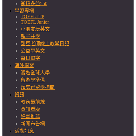
銜接多益550
學習專欄
TOEFL ITP
TOEFL Junior
小朋友玩英文
親子共學
甜豆老師線上教學日記
公益學英文
每日單字
海外學習
漫遊全球大學
留遊學準備
超寫實留學指南
資訊
教育最前線
資訊看版
好書推薦
新聞布告欄
活動訊息