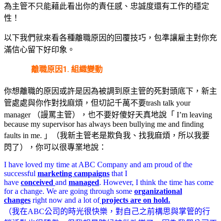
為主管不只能藉此看出你的責任感、忠誠度還有工作的穩定
性！
以下我們就來看各種離職原因的回覆技巧，包準讓雇主對你充
滿信心留下好印象。
離職原因1. 組織變動
你想離職的原因或許是因為被調到原主管的死對頭底下，新主
管處處與你作對找麻煩，但切記千萬不要trash talk your
manager （謾罵主管），也不要好傻好天真地說「 I’m leaving
because my supervisor has always been bullying me and finding
faults in me. 」（我新主管老是欺負我、找我麻煩，所以我要
閃了），你可以很專業地說：
I have loved my time at ABC Company and am proud of the
successful
marketing campaigns
that I
have
conceived
and
managed
. However, I think the time has come
for a change. We are going through some
organizational
changes
right now and a lot of
projects are on hold.
（我在ABC公司的時光很快樂，對自己之前構思與掌管的行