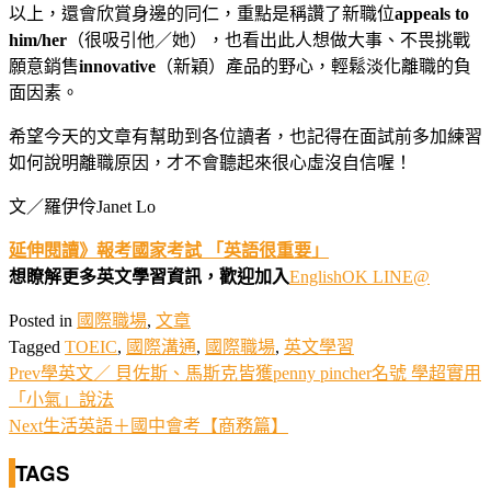
以上，還會欣賞身邊的同仁，重點是稱讚了新職位
appeals to
him/her
（很吸引他／她），也看出此人想做大事、不畏挑戰
願意銷售
innovative
（新穎）產品的野心，輕鬆淡化離職的負
面因素。
希望今天的文章有幫助到各位讀者，也記得在面試前多加練習
如何說明離職原因，才不會聽起來很心虛沒自信喔！
文／羅伊伶Janet Lo
延伸閱讀》報考國家考試 「英語很重要」
想瞭解更多英文學習資訊
，
歡迎加入
EnglishOK LINE@
Posted in
國際職場
,
文章
Tagged
TOEIC
,
國際溝通
,
國際職場
,
英文學習
Prev
學英文／ 貝佐斯、馬斯克皆獲penny pincher名號 學超實用
「小氣」說法
Next
生活英語＋國中會考【商務篇】
TAGS