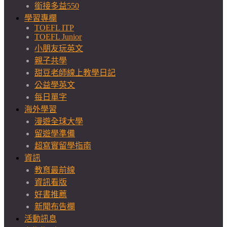
銜接多益550
學習專欄
TOEFL ITP
TOEFL Junior
小朋友玩英文
親子共學
甜豆老師線上教學日記
公益學英文
每日單字
海外學習
漫遊全球大學
留遊學準備
超寫實留學指南
資訊
教育最前線
資訊看版
好書推薦
新聞布告欄
活動訊息