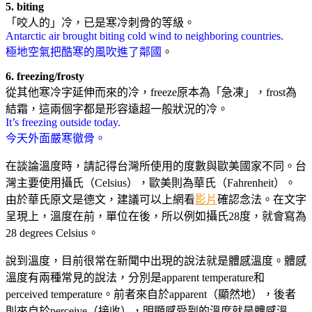
5. biting
「咬人的」冷，已是寒冷刺骨的等級。
Antarctic air brought biting cold wind to neighboring countries.
極地空氣把酷寒的風吹進了鄰國
。
6. freezing/frosty
從其他寒冷字延伸而來的冷，freeze原本為「急凍」，frost為
結霜，這兩個字都是形容遠超一般狀況的冷。
It’s freezing outside today.
今天外面嚴寒徹骨。
在談論溫度時，請記得台灣所使用的度數與歐美國家不同。台
灣主要使用攝氏（Celsius），歐美則為華氏（Fahrenheit）。
由於華氏原文是德文，建議可以上網看
影片
確認念法。在文字
呈現上，溫度在前，單位在後，所以例如攝氏28度，就會寫為
28 degrees Celsius。
說到溫度，目前很常在新聞中出現的說法就是體感溫度。體感
溫度有兩種常見的說法，分別是apparent temperature和
perceived temperature。前者來自於apparent（顯然地），後者
則來自於perceive（接收），明顯感受到的溫度就是體感溫