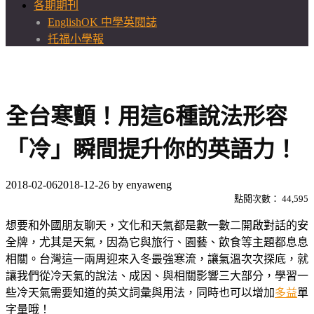
各期期刊
EnglishOK 中學英閱誌
托福小學報
全台寒顫！用這6種說法形容
「冷」瞬間提升你的英語力！
2018-02-06
2018-12-26
by
enyaweng
點閱次數：
44,595
想要和外國朋友聊天，文化和天氣都是數一數二開啟對話的安
全牌，尤其是天氣，因為它與旅行、園藝、飲食等主題都息息
相關。台灣這一兩周迎來入冬最強寒流，讓氣溫次次探底，就
讓我們從冷天氣的說法、成因、與相關影響三大部分，學習一
些冷天氣需要知道的英文詞彙與用法，同時也可以增加
多益
單
字量哦！