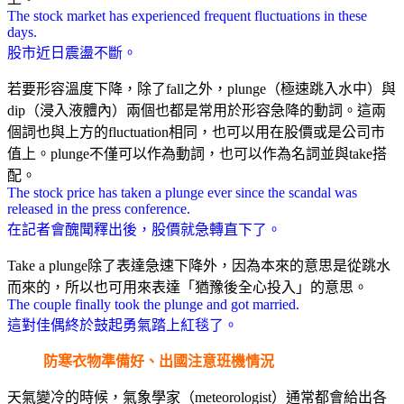
The stock market has experienced frequent fluctuations in these
days.
股市近日震盪不斷。
若要形容溫度下降，除了fall之外，plunge（極速跳入水中）與
dip（浸入液體內）兩個也都是常用於形容急降的動詞。這兩
個詞也與上方的fluctuation相同，也可以用在股價或是公司市
值上。plunge不僅可以作為動詞，也可以作為名詞並與take搭
配。
The stock price has taken a plunge ever since the scandal was
released in the press conference.
在記者會醜聞釋出後，股價就急轉直下了。
Take a plunge除了表達急速下降外，因為本來的意思是從跳水
而來的，所以也可用來表達「猶豫後全心投入」的意思。
The couple finally took the plunge and got married.
這對佳偶終於鼓起勇氣踏上紅毯了。
防寒衣物準備好、出國注意班機情況
天氣變冷的時候，氣象學家（meteorologist）通常都會給出各