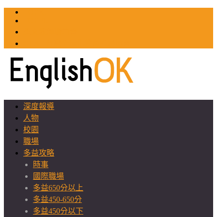
TOEIC
TOEFL
英文教師聯誼會
GEAT 台灣全球化教育推廣協會
深度報導
人物
校園
職場
多益攻略
時事
國際職場
多益650分以上
多益450-650分
多益450分以下