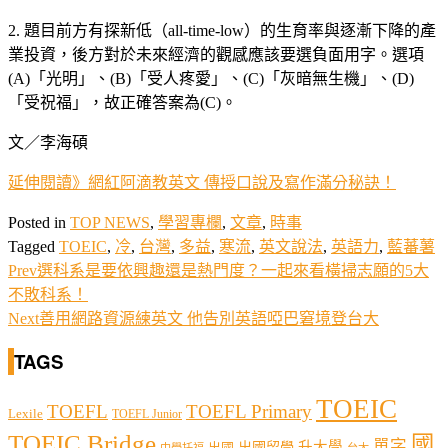
2. 題目前方有探新低（all-time-low）的生育率與逐漸下降的產
業投資，後方對於未來經濟的觀感應該要選負面用字。選項
(A)「光明」、(B)「受人疼愛」、(C)「灰暗無生機」、(D)
「受祝福」，故正確答案為(C)。
文／李海碩
延伸閱讀》網紅阿滴教英文 傳授口說及寫作滿分秘訣！
Posted in
TOP NEWS
,
學習專欄
,
文章
,
時事
Tagged
TOEIC
,
冷
,
台灣
,
多益
,
寒流
,
英文說法
,
英語力
,
藍蕃薯
Prev
選科系是要依興趣還是熱門度？一起來看橫掃志願的5大
不敗科系！
Next
善用網路資源練英文 他告別英語啞巴窘境登台大
TAGS
TOEIC
TOEFL
TOEFL Primary
Lexile
TOEFL Junior
TOEIC Bridge
國
單字
出國留學
升大學
出國
中學托福
台大