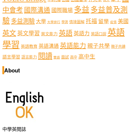
多益
多益普及測
中會考
國際溝通
國際職場
驗
多益測驗
托福
留學
美國
大學
情境圖解
學測
大學排行
疫情
英語
英文
英語
英文學習
英語力
英文能力
英語口說
學習
英語能力
親子共學
英語溝通
英語教育
親子共讀
閱讀
高中生
語言學習
語言能力
面試
高中
雙語
About
中學英閱誌