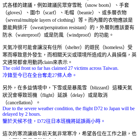
式各樣的建議，例如建議民眾穿雪靴（snow boots）、手套
（gloves）、圍巾（scarf）、毛帽（beanie）、或多層衣物
（several/multiple layers of clothing）等。而內層的衣物應該是
要能夠排汗（sweat/perspiration resistant）的，外層則應該要有
防水（waterproof）或是防風（windproof）的功能。
天氣冷很可能會讓沒有住所（shelter）的遊民（homeless）受
寒而導致意外發生，而相關天災或環境所造成的人員損傷，英
文通常都會用動詞claim來表示。
The cold front so far has claimed 27 victims across Taiwan.
冷鋒至今已在全台奪走27條人命。
另外，在多益情境中，下雪或是暴風雪（blizzard）這種天氣
狀況會導致班機（flight）延誤（delay）或是取消
（cancellation）。
Due to the severe weather condition, the flight D72 to Japan will be
delayed by 2 hours.
鑒於天候不佳，D72往日本班機將延誤兩小時。
這次的寒流讓過年前天氣非常寒冷，希望各位在工作之餘，也