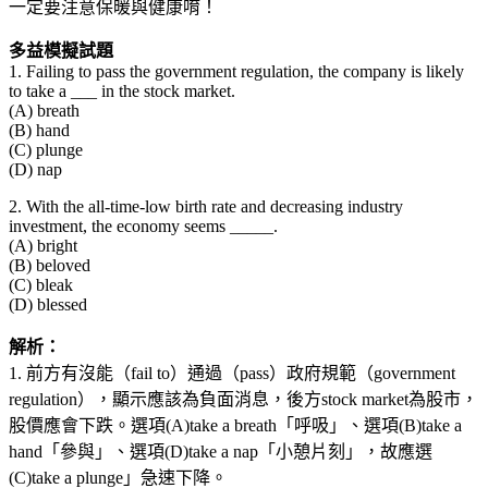
一定要注意保暖與健康唷！
多益模擬試題
1. Failing to pass the government regulation, the company is likely
to take a ___ in the stock market.
(A) breath
(B) hand
(C) plunge
(D) nap
2. With the all-time-low birth rate and decreasing industry
investment, the economy seems _____.
(A) bright
(B) beloved
(C) bleak
(D) blessed
解析：
1. 前方有沒能（fail to）通過（pass）政府規範（government
regulation），顯示應該為負面消息，後方stock market為股市，
股價應會下跌。選項(A)take a breath「呼吸」、選項(B)take a
hand「參與」、選項(D)take a nap「小憩片刻」，故應選
(C)take a plunge」急速下降。