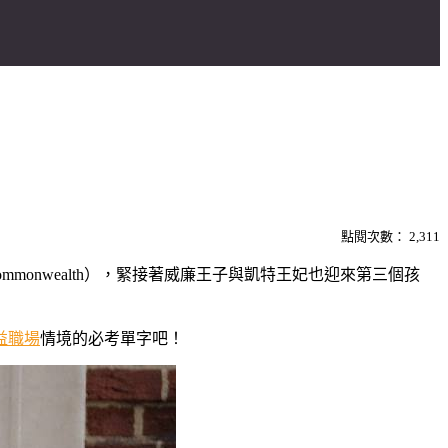
點閱次數：
2,311
monwealth），緊接著威廉王子與凱特王妃也迎來第三個孩
益職場
情境的必考單字吧！