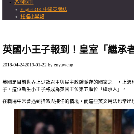
各期期刊
EnglishOK 中學英閱誌
托福小學報
英國小王子報到！皇室「繼承
2018-04-24
2019-01-22
by
enyaweng
英國是目前世界上少數君主與民主政體並存的國家之一，上週現年69
子，這位新生小王子將成為英國王位第五順位「繼承人」。
在職場中常會遇到指派與接任的情境，而這些英文用法也常出