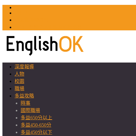
TOEIC
TOEFL
英文教師聯誼會
GEAT 台灣全球化教育推廣協會
深度報導
人物
校園
職場
多益攻略
時事
國際職場
多益650分以上
多益450-650分
多益450分以下