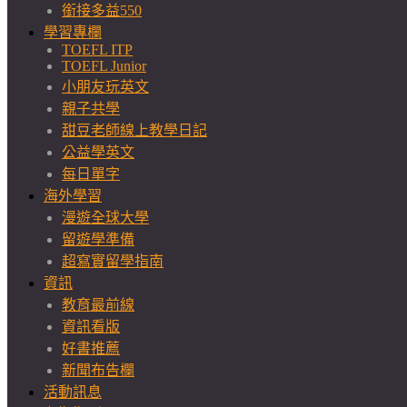
銜接多益550
學習專欄
TOEFL ITP
TOEFL Junior
小朋友玩英文
親子共學
甜豆老師線上教學日記
公益學英文
每日單字
海外學習
漫遊全球大學
留遊學準備
超寫實留學指南
資訊
教育最前線
資訊看版
好書推薦
新聞布告欄
活動訊息