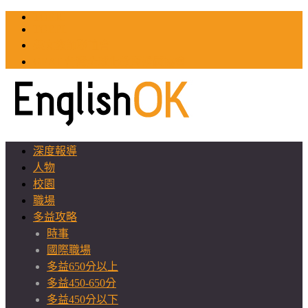
TOEIC
TOEFL
英文教師聯誼會
GEAT 台灣全球化教育推廣協會
深度報導
人物
校園
職場
多益攻略
時事
國際職場
多益650分以上
多益450-650分
多益450分以下