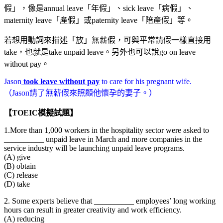
假」，像是annual leave「年假」、sick leave「病假」、
maternity leave「產假」或paternity leave「陪產假」等。
若想用動詞來描述「放」無薪假，可與平常請假一樣直接用
take，也就是take unpaid leave。另外也可以說go on leave
without pay。
Jason
took leave without pay
to care for his pregnant wife.
（Jason請了無薪假來照顧他懷孕的妻子。）
【
TOEIC
模擬試題】
1.More than 1,000 workers in the hospitality sector were asked to
__________ unpaid leave in March and more companies in the
service industry will be launching unpaid leave programs.
(A) give
(B) obtain
(C) release
(D) take
2. Some experts believe that __________ employees’ long working
hours can result in greater creativity and work efficiency.
(A) reducing