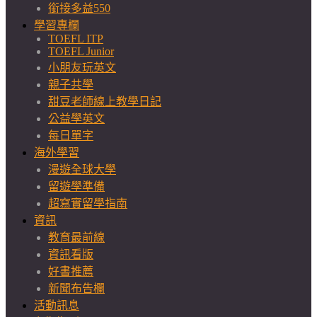
銜接多益550
學習專欄
TOEFL ITP
TOEFL Junior
小朋友玩英文
親子共學
甜豆老師線上教學日記
公益學英文
每日單字
海外學習
漫遊全球大學
留遊學準備
超寫實留學指南
資訊
教育最前線
資訊看版
好書推薦
新聞布告欄
活動訊息