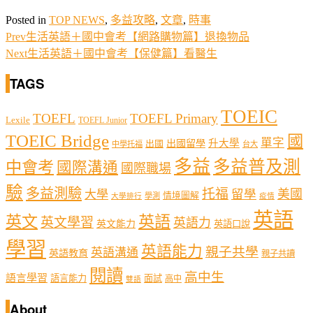
Posted in
TOP NEWS
,
多益攻略
,
文章
,
時事
Prev
生活英語＋國中會考【網路購物篇】退換物品
Next
生活英語＋國中會考【保健篇】看醫生
TAGS
TOEIC
TOEFL
TOEFL Primary
Lexile
TOEFL Junior
TOEIC Bridge
國
單字
出國留學
升大學
出國
中學托福
台大
多益
多益普及測
中會考
國際溝通
國際職場
驗
多益測驗
托福
留學
美國
大學
情境圖解
學測
大學排行
疫情
英語
英文
英語
英文學習
英語力
英文能力
英語口說
學習
英語能力
親子共學
英語溝通
英語教育
親子共讀
閱讀
高中生
語言學習
語言能力
面試
高中
雙語
About