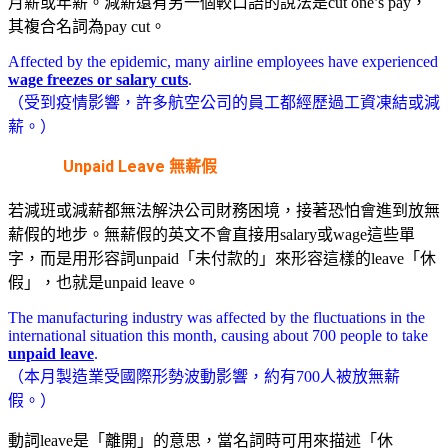
月薪或年薪。減薪還有另一個較口語的說法是cut one’s pay，
其複合名詞為pay cut。
Affected by the epidemic, many airline employees have experienced
wage freezes or salary cuts
.
（受到疫情影響，許多航空公司的員工都經歷過工資凍結或減
薪。）
Unpaid Leave
無薪假
若減班或減薪都無法解決公司財務困境，接著恐怕會進到放無
薪假的地步。無薪假的英文不會直接用salary或wage這些單
字，而是用形容詞unpaid「未付款的」來形容這樣的leave「休
假」，也就是unpaid leave。
The manufacturing industry was affected by the fluctuations in the
international situation this month, causing about 700 people to take
unpaid leave
.
（本月製造業受國際形勢波動影響，約有700人被放無薪
假。）
動詞leave是「離開」的意思，當名詞時可用來描述「休