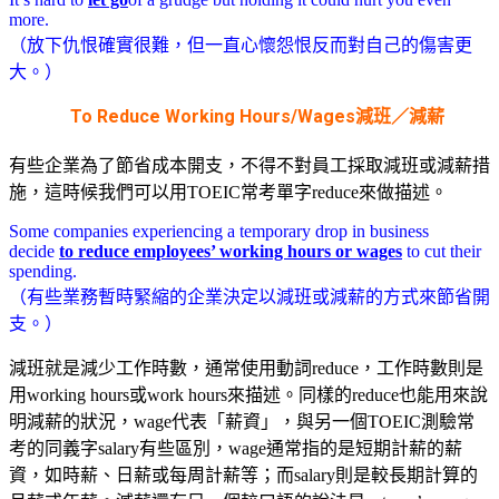
more.
（放下仇恨確實很難，但一直心懷怨恨反而對自己的傷害更
大。）
To Reduce Working Hours/Wages
減班／減薪
有些企業為了節省成本開支，不得不對員工採取減班或減薪措
施，這時候我們可以用TOEIC常考單字reduce來做描述。
Some companies experiencing a temporary drop in business
decide
to reduce employees’ working hours or wages
to cut their
spending.
（有些業務暫時緊縮的企業決定以減班或減薪的方式來節省開
支。）
減班就是減少工作時數，通常使用動詞reduce，工作時數則是
用working hours或work hours來描述。同樣的reduce也能用來說
明減薪的狀況，wage代表「薪資」，與另一個TOEIC測驗常
考的同義字salary有些區別，wage通常指的是短期計薪的薪
資，如時薪、日薪或每周計薪等；而salary則是較長期計算的