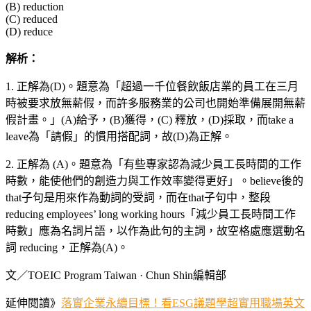
(B) reduction
(C) reduced
(D) reduce
解析：
1. 正解為(D)。題意為「超過一千位餐飲飯店業的員工在三月
時被要求放無薪假，而許多服務業的公司也開始準備展開無薪
假計畫。」(A)給予，(B)獲得，(C) 釋放，(D)採取，而take a
leave為「請假」的慣用搭配詞，故(D)為正解。
2. 正解為 (A)。題意為「有些專家認為減少員工長時間的工作
時數，能使他們的創造力與工作效率變得更好」。believe後的
that子句是用來作為動詞的受詞，而在that子句中，整段
reducing employees’ long working hours「減少員工長時間工作
時數」應為名詞片語，以作為此句的主詞，故空格處應選動名
詞 reducing，正解為(A)。
文／TOEIC Program Taiwan · Chun Shin編輯部
延伸閱讀》
落實企業永續目標！看ESG議題學超實用職場英文