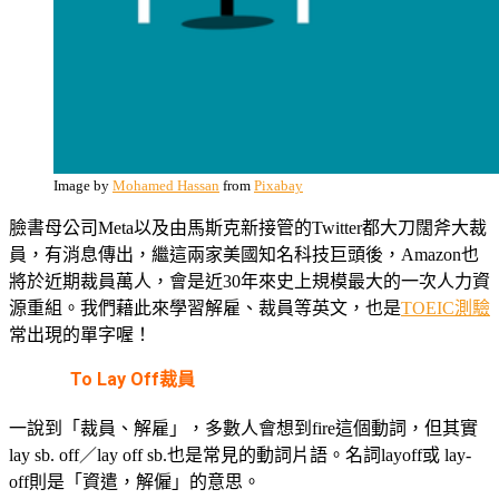
Image by
Mohamed Hassan
from
Pixabay
臉書母公司Meta以及由馬斯克新接管的Twitter都大刀闊斧大裁
員，有消息傳出，繼這兩家美國知名科技巨頭後，Amazon也
將於近期裁員萬人，會是近30年來史上規模最大的一次人力資
源重組。我們藉此來學習解雇、裁員等英文，也是
TOEIC測驗
常出現的單字喔！
To Lay Off
裁員
一說到「裁員、解雇」，多數人會想到fire這個動詞，但其實
lay sb. off／lay off sb.也是常見的動詞片語。名詞layoff或 lay-
off則是「資遣，解僱」的意思。