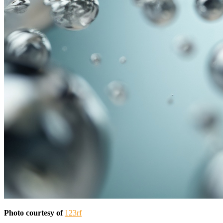
Photo courtesy of
123rf