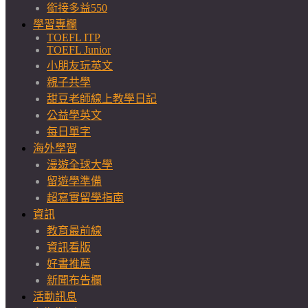
銜接多益550
學習專欄
TOEFL ITP
TOEFL Junior
小朋友玩英文
親子共學
甜豆老師線上教學日記
公益學英文
每日單字
海外學習
漫遊全球大學
留遊學準備
超寫實留學指南
資訊
教育最前線
資訊看版
好書推薦
新聞布告欄
活動訊息