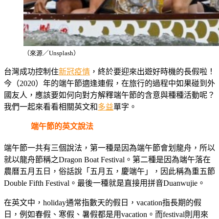
（來源／Unsplash）
台灣成功控制住
新冠疫情
，終於要迎來出遊好時機的長假啦！
今（2020）年的端午節適逢連假，在旅行的過程中如果碰到外
國友人，應該要如何向對方解釋端午節的含意與種種活動呢？
我們一起來看看相關英文和
多益
單字。
端午節的英文說法
端午節一共有三個說法，第一種是因為端午節會划龍舟，所以
就以龍舟節稱之Dragon Boat Festival。第二種是因為端午落在
農曆五月五日，俗話說「五月五，慶端午」，因此稱為重五節
Double Fifth Festival。最後一種就是直接用拼音Duanwujie。
在英文中，holiday通常指數天的假日，vacation指長期的假
日，例如春假、寒假、暑假都是用vacation。而festival則用來