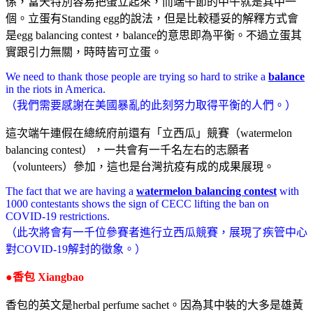
係，當天特別容易把蛋立起來，而端午節的中午就是其中一
個。立蛋有Standing egg的說法，但是比較穩妥的解釋方式會
是egg balancing contest，balance的意思即為平衡。不過立蛋其
實跟引力無關，時時皆可立蛋。
We need to thank those people are trying so hard to strike a
balance
in the riots in America.
（我們需要感謝在美國暴亂的此刻努力取得平衡的人們。）
這次端午連假在總統府前還有「立西瓜」競賽（watermelon
balancing contest），一共會有一千名左右的志願者
（volunteers）參加，這也是台灣抗疫有成的成果展現。
The fact that we are having a
watermelon balancing contest
with
1000 contestants shows the sign of CECC lifting the ban on
COVID-19 restrictions.
（此次將會有一千位參賽者進行立西瓜競賽，展現了疾管中心
對COVID-19解封的徵象。）
●香包 Xiangbao
香包的英文是herbal perfume sachet。因為其中裝的大多是雄黃