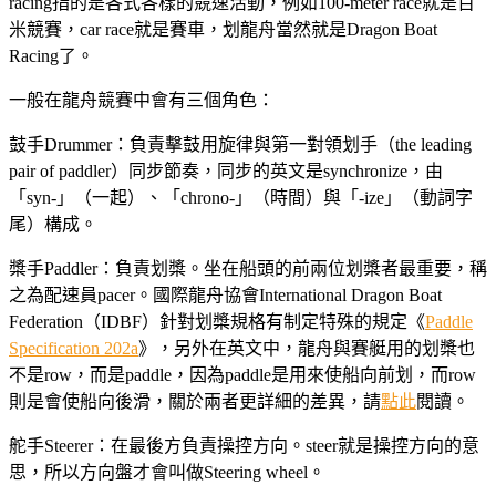
racing指的是各式各樣的競速活動，例如100-meter race就是百
米競賽，car race就是賽車，划龍舟當然就是Dragon Boat
Racing了。
一般在龍舟競賽中會有三個角色：
鼓手Drummer：負責擊鼓用旋律與第一對領划手（the leading
pair of paddler）同步節奏，同步的英文是synchronize，由
「syn-」（一起）、「chrono-」（時間）與「-ize」（動詞字
尾）構成。
槳手Paddler：負責划槳。坐在船頭的前兩位划槳者最重要，稱
之為配速員pacer。國際龍舟協會International Dragon Boat
Federation（IDBF）針對划槳規格有制定特殊的規定《
Paddle
Specification 202a
》，另外在英文中，龍舟與賽艇用的划槳也
不是row，而是paddle，因為paddle是用來使船向前划，而row
則是會使船向後滑，關於兩者更詳細的差異，請
點此
閱讀。
舵手Steerer：在最後方負責操控方向。steer就是操控方向的意
思，所以方向盤才會叫做Steering wheel。