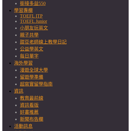
銜接多益550
學習專欄
TOEFL ITP
TOEFL Junior
小朋友玩英文
親子共學
甜豆老師線上教學日記
公益學英文
每日單字
海外學習
漫遊全球大學
留遊學準備
超寫實留學指南
資訊
教育最前線
資訊看版
好書推薦
新聞布告欄
活動訊息