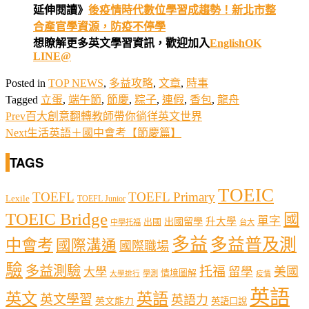
延伸閱讀》
後疫情時代數位學習成趨勢！新北市整
合產官學資源，防疫不停學
想瞭解更多英文學習資訊，歡迎加入
EnglishOK
LINE@
Posted in
TOP NEWS
,
多益攻略
,
文章
,
時事
Tagged
立蛋
,
端午節
,
節慶
,
粽子
,
連假
,
香包
,
龍舟
Prev
百大創意翻轉教師帶你徜徉英文世界
Next
生活英語＋國中會考【節慶篇】
TAGS
TOEIC
TOEFL
TOEFL Primary
Lexile
TOEFL Junior
TOEIC Bridge
國
單字
出國留學
升大學
出國
中學托福
台大
多益
多益普及測
中會考
國際溝通
國際職場
驗
多益測驗
托福
留學
美國
大學
情境圖解
學測
大學排行
疫情
英語
英文
英語
英文學習
英語力
英文能力
英語口說