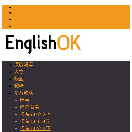
TOEIC
TOEFL
英文教師聯誼會
GEAT 台灣全球化教育推廣協會
深度報導
人物
校園
職場
多益攻略
時事
國際職場
多益650分以上
多益450-650分
多益450分以下