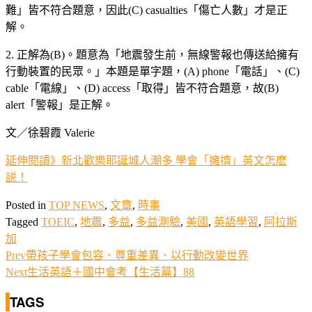
難」皆不符合題意，因此(C) casualties「傷亡人數」才是正
解。
2. 正解為(B)。題意為「地震發生前，無線警報也傳送給擁有
行動裝置的民眾。」本題是單字題，(A) phone「電話」、(C)
cable「電線」、(D) access「取得」皆不符合題意，故(B)
alert「警報」是正解。
文／徐碧霞 Valerie
延伸閱讀》新北歡樂耶誕城人潮多 學會「擁擠」英文怎麽
説！
Posted in
TOP NEWS
,
文章
,
時事
Tagged
TOEIC
,
地震
,
多益
,
多益測驗
,
美國
,
英語學習
,
阿拉斯
加
Prev
帶孩子學會包容、尊重差異、以行動改變世界
Next
生活英語＋國中會考【生活篇】88
TAGS