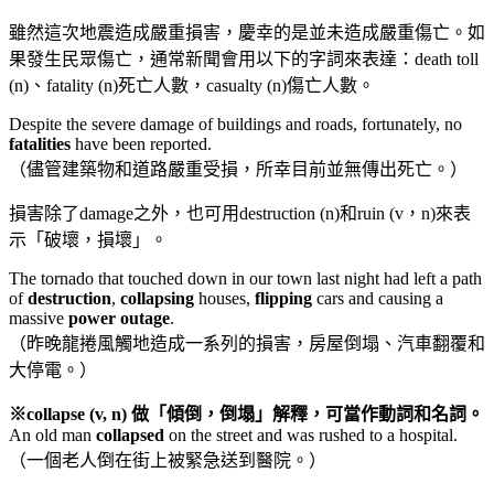
雖然這次地震造成嚴重損害，慶幸的是並未造成嚴重傷亡。如
果發生民眾傷亡，通常新聞會用以下的字詞來表達：death toll
(n)、fatality (n)死亡人數，casualty (n)傷亡人數。
Despite the severe damage of buildings and roads, fortunately, no
fatalities
have been reported.
（儘管建築物和道路嚴重受損，所幸目前並無傳出死亡。）
損害除了damage之外，也可用destruction (n)和ruin (v，n)來表
示「破壞，損壞」。
The tornado that touched down in our town last night had left a path
of
destruction
,
collapsing
houses,
flipping
cars and causing a
massive
power outage
.
（昨晚龍捲風觸地造成一系列的損害，房屋倒塌、汽車翻覆和
大停電。）
※collapse (v, n) 做「傾倒，倒塌」解釋，可當作動詞和名詞。
An old man
collapsed
on the street and was rushed to a hospital.
（一個老人倒在街上被緊急送到醫院。）