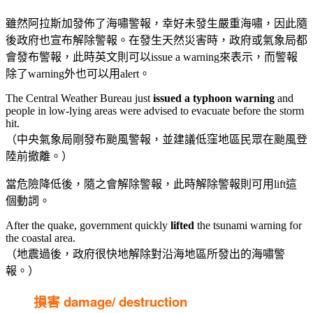
雖然阿拉斯加發佈了海嘯警報，幸好未發生嚴重海嘯，因此隨
後政府也宣布解除警報。在發生天然災害時，政府或氣象局都
會發布警報，此時英文則可以issue a warning來表示，而警報
除了warning外也可以用alert。
The Central Weather Bureau just
issued
a
typhoon
warning
and
people in low-lying areas were advised to evacuate before the storm
hit.
（中央氣象局剛發布颱風警報，並建議低窪地區民眾在颱風登
陸前撤離。）
當危險降低後，隨之會解除警報，此時解除警報則可用lift這
個動詞。
After the quake, government quickly
lifted
the tsunami warning for
the coastal area.
（地震過後，政府很快地解除對沿海地區所發出的海嘯警
報。）
損害 damage/ destruction