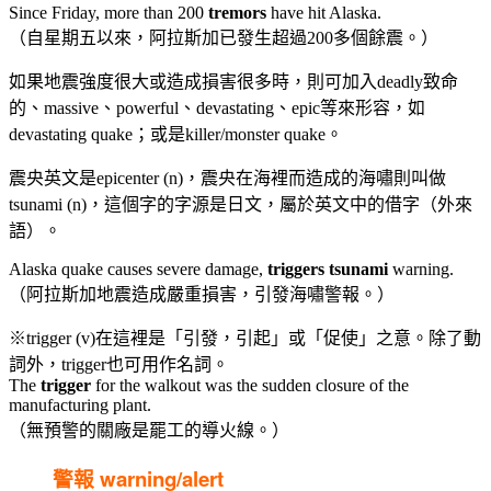
Since Friday, more than 200
tremors
have hit Alaska.
（自星期五以來，阿拉斯加已發生超過200多個餘震。）
如果地震強度很大或造成損害很多時，則可加入deadly致命
的、massive、powerful、devastating、epic等來形容，如
devastating quake；或是killer/monster quake。
震央英文是epicenter (n)，震央在海裡而造成的海嘯則叫做
tsunami (n)，這個字的字源是日文，屬於英文中的借字（外來
語）。
Alaska quake causes severe damage,
triggers
tsunami
warning.
（阿拉斯加地震造成嚴重損害，引發海嘯警報。）
※trigger (v)在這裡是「引發，引起」或「促使」之意。除了動
詞外，trigger也可用作名詞。
The
trigger
for the walkout was the sudden closure of the
manufacturing plant.
（無預警的關廠是罷工的導火線。）
警報 warning/alert