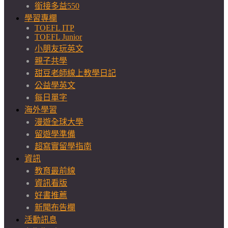
銜接多益550
學習專欄
TOEFL ITP
TOEFL Junior
小朋友玩英文
親子共學
甜豆老師線上教學日記
公益學英文
每日單字
海外學習
漫遊全球大學
留遊學準備
超寫實留學指南
資訊
教育最前線
資訊看版
好書推薦
新聞布告欄
活動訊息