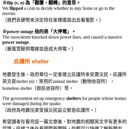
※flip (v, n) 為「翻覆，翻轉」的意思。
We
flipped
a coin to decide whether to stay home or go to the
movies
（我們丟硬幣來決定待在家裡還是出去看電影。）
※power outage 指的是「大停電」。
The snowstorm knocked down power lines, and caused a massive
power
outage
.
（暴風雪壓倒電線並造成大停電。）
庇護所 shelter
地震發生後，政府單位一定會建立庇護所來安置災民，庇護所
英文是shelter (n)，常用於animal shelter（動物收容所），
homeless shelter（遊民收容所）等。
The government set up emergency
shelters
for people whose homes
were damaged during the quake.
（政府為地震住家受損災民設立緊急庇護所。）
希望讀者在看完這一篇文章後，對地震的相關英文字有更多的
認識，這樣之後在看國際新聞時，你都可以快速了解新聞内