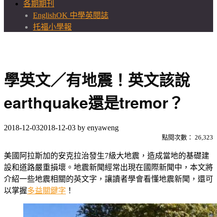
各期期刊
EnglishOK 中學英閱誌
托福小學報
學英文／有地震！英文該說
earthquake還是tremor？
2018-12-03
2018-12-03
by
enyaweng
點閱次數：
26,323
美國阿拉斯加的安克拉治發生7級大地震，造成當地的基礎建
設和道路嚴重損壞。地震新聞經常出現在國際新聞中，本文將
介紹一些地震相關的英文字，讓讀者學會看懂地震新聞，還可
以掌握
多益關鍵字
！