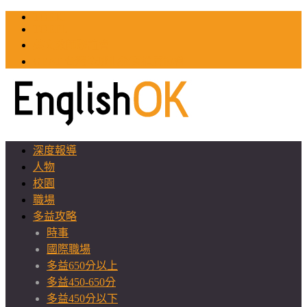
TOEIC
TOEFL
英文教師聯誼會
GEAT 台灣全球化教育推廣協會
深度報導
人物
校園
職場
多益攻略
時事
國際職場
多益650分以上
多益450-650分
多益450分以下