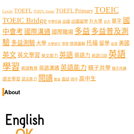
TOEIC
TOEFL
TOEFL Primary
Lexile
TOEFL Junior
TOEIC Bridge
國
單字
出國留學
升大學
出國
中學托福
台大
多益
多益普及測
中會考
國際溝通
國際職場
驗
多益測驗
托福
留學
美國
大學
情境圖解
學測
大學排行
疫情
英語
英文
英語
英文學習
英語力
英文能力
英語口說
學習
英語能力
親子共學
英語溝通
英語教育
親子共讀
閱讀
高中生
語言學習
語言能力
面試
高中
雙語
About