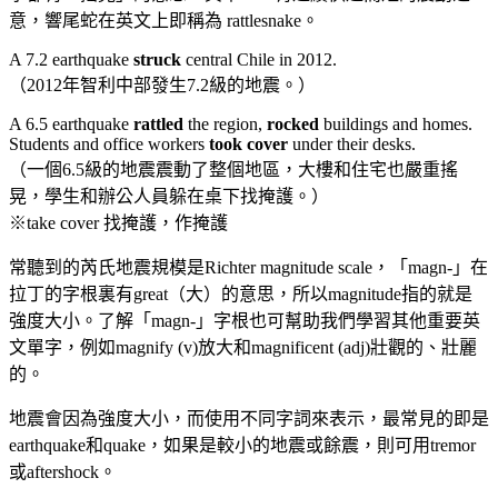
意，響尾蛇在英文上即稱為 rattlesnake。
A 7.2 earthquake
struck
central Chile in 2012.
（2012年智利中部發生7.2級的地震。）
A 6.5 earthquake
rattled
the region,
rocked
buildings and homes.
Students and office workers
took
cover
under their desks.
（一個6.5級的地震震動了整個地區，大樓和住宅也嚴重搖
晃，學生和辦公人員躲在桌下找掩護。）
※take cover 找掩護，作掩護
常聽到的芮氏地震規模是Richter magnitude scale，「magn-」在
拉丁的字根裏有great（大）的意思，所以magnitude指的就是
強度大小。了解「magn-」字根也可幫助我們學習其他重要英
文單字，例如magnify (v)放大和magnificent (adj)壯觀的、壯麗
的。
地震會因為強度大小，而使用不同字詞來表示，最常見的即是
earthquake和quake，如果是較小的地震或餘震，則可用tremor
或aftershock。