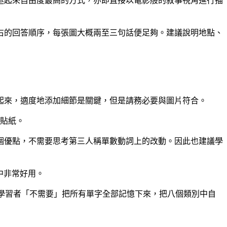
述起來自由度最高的方式，亦即直接以電影般的敘事視角進行描
右的回答順序，每張圖大概兩至三句話便足夠。建議說明地點、
起來，適度地添加細節是關鍵，但是請務必要與圖片符合。
e貼紙。
個優點，不需要思考第三人稱單數動詞上的改動。因此也建議學
事中非常好用。
字。學習者「不需要」把所有單字全部記憶下來，把八個類別中自