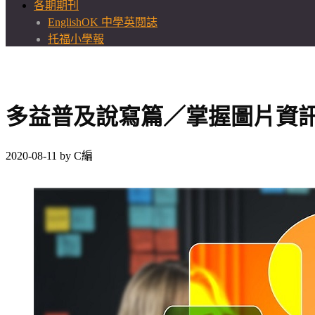
各期期刊
EnglishOK 中學英閱誌
托福小學報
多益普及說寫篇／掌握圖片資訊
2020-08-11
by
C編