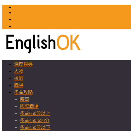
TOEIC
TOEFL
英文教師聯誼會
GEAT 台灣全球化教育推廣協會
深度報導
人物
校園
職場
多益攻略
時事
國際職場
多益650分以上
多益450-650分
多益450分以下