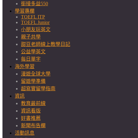
銜接多益550
學習專欄
TOEFL ITP
TOEFL Junior
小朋友玩英文
親子共學
甜豆老師線上教學日記
公益學英文
每日單字
海外學習
漫遊全球大學
留遊學準備
超寫實留學指南
資訊
教育最前線
資訊看版
好書推薦
新聞布告欄
活動訊息