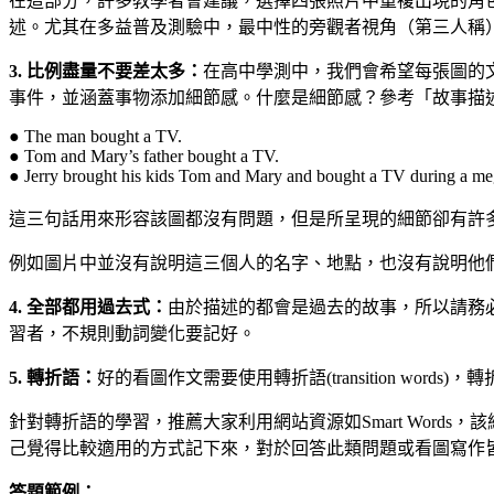
在這部分，許多教學者會建議，選擇四張照片中重複出現的角
述。尤其在多益普及測驗中，最中性的旁觀者視角（第三人稱
3. 比例盡量不要差太多：
在高中學測中，我們會希望每張圖的
事件，並涵蓋事物添加細節感。什麼是細節感？參考「故事描
● The man bought a TV.
● Tom and Mary’s father bought a TV.
● Jerry brought his kids Tom and Mary and bought a TV during a mega
這三句話用來形容該圖都沒有問題，但是所呈現的細節卻有許
例如圖片中並沒有說明這三個人的名字、地點，也沒有說明他們
4. 全部都用過去式：
由於描述的都會是過去的故事，所以請務
習者，不規則動詞變化要記好。
5. 轉折語：
好的看圖作文需要使用轉折語(transition w
針對轉折語的學習，推薦大家利用網站資源如Smart Wor
己覺得比較適用的方式記下來，對於回答此類問題或看圖寫作
答題範例：