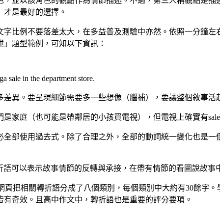
色，並以該角色的觀點作為情節描述。不過，第三人稱觀點是描
）才是最好的選擇。
文字比例不要落差太大，在多益普及測驗中亦然。依照一分鐘左
述」題型範例，可知以下資訊：
 sale in the department store.
多差異。要呈現細節需要多一些想像（腦補），要讓整個敘事活
是家庭（也可能是帶鄰居的小孩買電視），但電視上確實有sal
必全部使用過去式。除了合理之外，全部的動詞統一變化也是一
ords)，轉折語可以表示故事情節的反轉與承接，在帶有情節的看圖說故
ds，該網頁把相關轉折語分成了八個類別，每個類別中大約有30餘
皆有奇效。且高中作文中，轉折語也是重要的評分要項。