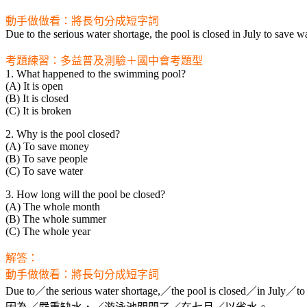
動手做做看：將長句分成短字詞
Due to the serious water shortage, the pool is closed in July to save wa
考題練習：多益普及測驗＋國中會考題型
1. What happened to the swimming pool?
(A) It is open
(B) It is closed
(C) It is broken
2. Why is the pool closed?
(A) To save money
(B) To save people
(C) To save water
3. How long will the pool be closed?
(A) The whole month
(B) The whole summer
(C) The whole year
解答：
動手做做看：將長句分成短字詞
Due to／the serious water shortage,／the pool is closed／in July／to 