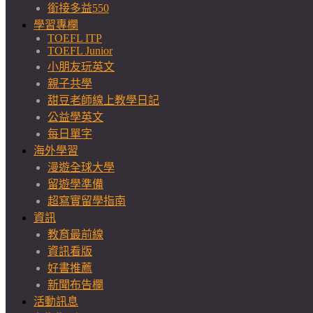
銜接多益550
學習專欄
TOEFL ITP
TOEFL Junior
小朋友玩英文
親子共學
甜豆老師線上教學日記
公益學英文
每日單字
海外學習
漫遊全球大學
留遊學準備
超寫實留學指南
資訊
教育最前線
資訊看版
好書推薦
新聞布告欄
活動訊息