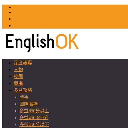
TOEIC
TOEFL
英文教師聯誼會
GEAT 台灣全球化教育推廣協會
深度報導
人物
校園
職場
多益攻略
時事
國際職場
多益650分以上
多益450-650分
多益450分以下