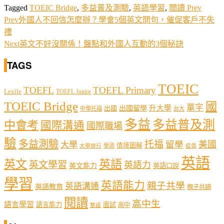
Tagged
TOEIC Bridge
,
多益普及測驗
,
英語學習
,
閱讀 Prev
Prev
外國人不回信怎麼辦？學會5個英文問句，催促客戶不失
禮
Next
英文不好沒關係！盤點和外國人互動的3個秘訣
TAGS
TOEIC
TOEFL
TOEFL Primary
Lexile
TOEFL Junior
TOEIC Bridge
國
單字
出國留學
升大學
出國
中學托福
台大
多益
多益普及測
中會考
國際溝通
國際職場
驗
多益測驗
托福
留學
美國
大學
情境圖解
學測
大學排行
疫情
英語
英文
英語
英文學習
英語力
英文能力
英語口說
學習
英語能力
親子共學
英語溝通
英語教育
親子共讀
閱讀
高中生
語言學習
語言能力
面試
高中
雙語