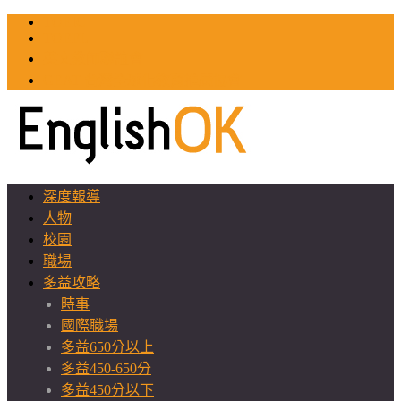
TOEIC
TOEFL
英文教師聯誼會
GEAT 台灣全球化教育推廣協會
深度報導
人物
校園
職場
多益攻略
時事
國際職場
多益650分以上
多益450-650分
多益450分以下