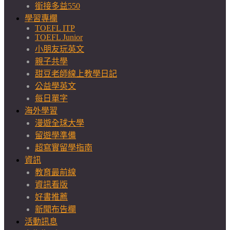
銜接多益550
學習專欄
TOEFL ITP
TOEFL Junior
小朋友玩英文
親子共學
甜豆老師線上教學日記
公益學英文
每日單字
海外學習
漫遊全球大學
留遊學準備
超寫實留學指南
資訊
教育最前線
資訊看版
好書推薦
新聞布告欄
活動訊息