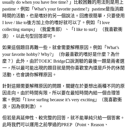
usually do when you have free time? 」比較困難的用法則是用上
pastime，例如「What’s your favorite pastime?」pastime是指消磨
時間的活動，也是嗜好的另一個說法。回應很簡單，只要使用
I love / like to後方加上你的嗜好就可以了。例如「I love
collecting stamps」（我愛集郵）、「I like to surf」（我喜歡衝
浪），以此句型回答即可。
如果這個題目再難一些，就會需要解釋原因。例如「What’s
your favorite hobby? Why?」（你最喜歡的嗜好是什麼？為什
麼？）此外，由於TOEIC Bridge口說測驗的最後一題是兩者選
一，所以最可能出現的題目就是問你喜歡室內還是戶外的休閒
活動，也會請你解釋原因。
針對這類需要解釋原因的問題，關鍵在於要想出兩種不同的原
因走向。由於時間有限，所以要在最短時間內給一個合理答
案。例如「I love surfing because it’s very exciting」（我喜歡衝
浪，因為很刺激）。
但若是具延伸性、較完整的回答，就不能單純只給一個答案。
此時我們可以運用之前學過的PREP（Point、Reason、