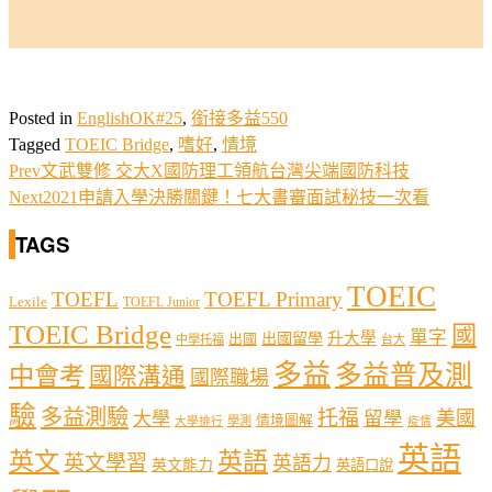
Posted in
EnglishOK#25
,
銜接多益550
Tagged
TOEIC Bridge
,
嗜好
,
情境
Prev
文武雙修 交大X國防理工領航台灣尖端國防科技
Next
2021申請入學決勝關鍵！七大書審面試秘技一次看
TAGS
TOEIC
TOEFL
TOEFL Primary
Lexile
TOEFL Junior
TOEIC Bridge
國
單字
出國留學
升大學
出國
中學托福
台大
多益
多益普及測
中會考
國際溝通
國際職場
驗
多益測驗
托福
留學
美國
大學
情境圖解
學測
大學排行
疫情
英語
英文
英語
英文學習
英語力
英文能力
英語口說