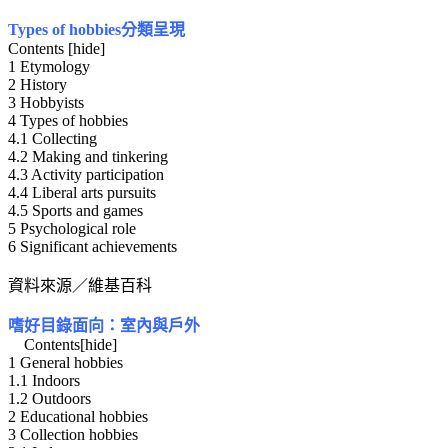
Types of hobbies分類呈現
Contents [hide]
1 Etymology
2 History
3 Hobbyists
4 Types of hobbies
4.1 Collecting
4.2 Making and tinkering
4.3 Activity participation
4.4 Liberal arts pursuits
4.5 Sports and games
5 Psychological role
6 Significant achievements
資料來源／維基百科
嗜好目錄面向：室內與戶外
Contents[hide]
1 General hobbies
1.1 Indoors
1.2 Outdoors
2 Educational hobbies
3 Collection hobbies