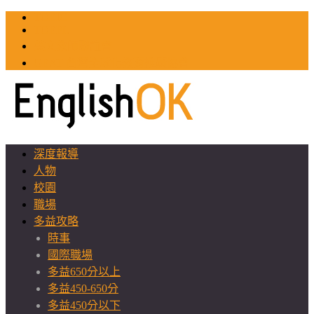
TOEIC
TOEFL
英文教師聯誼會
GEAT 台灣全球化教育推廣協會
深度報導
人物
校園
職場
多益攻略
時事
國際職場
多益650分以上
多益450-650分
多益450分以下