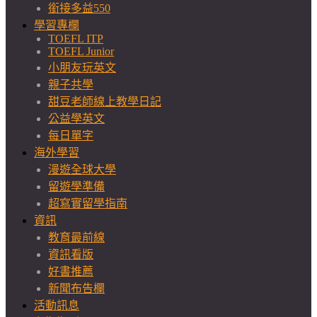
銜接多益550
學習專欄
TOEFL ITP
TOEFL Junior
小朋友玩英文
親子共學
甜豆老師線上教學日記
公益學英文
每日單字
海外學習
漫遊全球大學
留遊學準備
超寫實留學指南
資訊
教育最前線
資訊看版
好書推薦
新聞布告欄
活動訊息