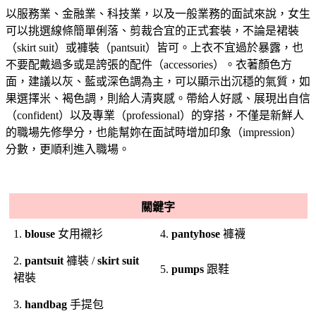
以服務業、金融業、科技業，以及一般業務的面試來說，女生
可以挑選線條簡單俐落、剪裁合宜的正式套裝，不論是裙裝
（skirt suit）或褲裝（pantsuit）皆可。上衣不宜過於暴露，也
不要配戴過多或是誇張的配件（accessories）。衣著顏色方
面，建議以灰、藍或深色調為主，可以顯示出沉穩的氣質，如
果選擇米、褐色調，則給人清爽感。帶給人好感、展現出自信
（confident）以及專業（professional）的穿搭，不僅是新鮮人
的職場先修學分，也能幫妳在面試時增加印象（impression）
分數，更順利進入職場。
關鍵字
1.
blouse
女用襯衫
4.
pantyhose
褲襪
2.
pantsuit
褲裝 /
skirt suit
5.
pumps
跟鞋
裙裝
3.
handbag
手提包