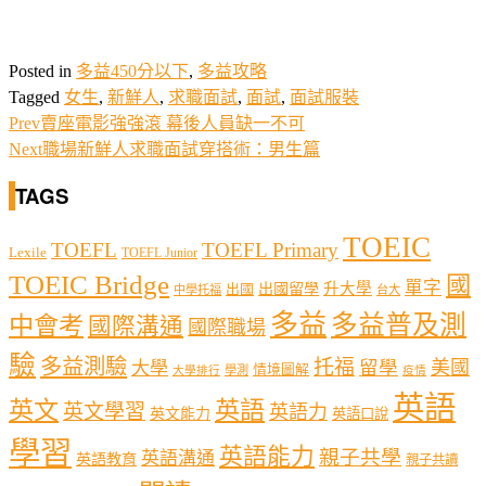
Posted in
多益450分以下
,
多益攻略
Tagged
女生
,
新鮮人
,
求職面試
,
面試
,
面試服裝
Prev
賣座電影強強滾 幕後人員缺一不可
Next
職場新鮮人求職面試穿搭術：男生篇
TAGS
TOEIC
TOEFL
TOEFL Primary
Lexile
TOEFL Junior
TOEIC Bridge
國
單字
出國留學
升大學
出國
中學托福
台大
多益
多益普及測
中會考
國際溝通
國際職場
驗
多益測驗
托福
留學
美國
大學
情境圖解
學測
大學排行
疫情
英語
英文
英語
英文學習
英語力
英文能力
英語口說
學習
英語能力
親子共學
英語溝通
英語教育
親子共讀