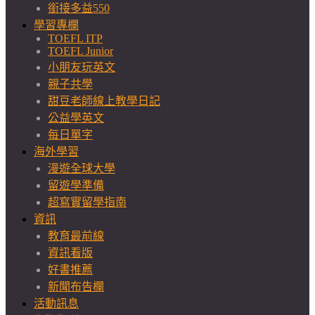
銜接多益550
學習專欄
TOEFL ITP
TOEFL Junior
小朋友玩英文
親子共學
甜豆老師線上教學日記
公益學英文
每日單字
海外學習
漫遊全球大學
留遊學準備
超寫實留學指南
資訊
教育最前線
資訊看版
好書推薦
新聞布告欄
活動訊息