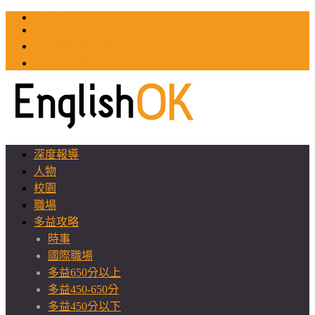
TOEIC
TOEFL
英文教師聯誼會
GEAT 台灣全球化教育推廣協會
深度報導
人物
校園
職場
多益攻略
時事
國際職場
多益650分以上
多益450-650分
多益450分以下