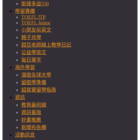
銜接多益550
學習專欄
TOEFL ITP
TOEFL Junior
小朋友玩英文
親子共學
甜豆老師線上教學日記
公益學英文
每日單字
海外學習
漫遊全球大學
留遊學準備
超寫實留學指南
資訊
教育最前線
資訊看版
好書推薦
新聞布告欄
活動訊息