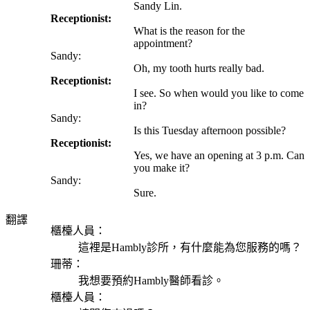
Sandy Lin.
Receptionist:
What is the reason for the
appointment?
Sandy:
Oh, my tooth hurts really bad.
Receptionist:
I see. So when would you like to come
in?
Sandy:
Is this Tuesday afternoon possible?
Receptionist:
Yes, we have an opening at 3 p.m. Can
you make it?
Sandy:
Sure.
翻譯
櫃檯人員：
這裡是Hambly診所，有什麼能為您服務的嗎？
珊蒂：
我想要預約Hambly醫師看診。
櫃檯人員：