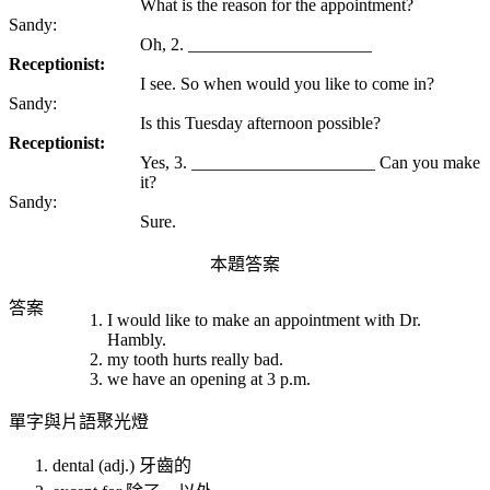
What is the reason for the appointment?
Sandy:
Oh,
2.
_____________________
Receptionist:
I see. So when would you like to come in?
Sandy:
Is this Tuesday afternoon possible?
Receptionist:
Yes,
3.
_____________________ Can you make
it?
Sandy:
Sure.
本題答案
答案
I would like to make an appointment with Dr.
Hambly.
my tooth hurts really bad.
we have an opening at 3 p.m.
單字與片語聚光燈
dental (adj.) 牙齒的