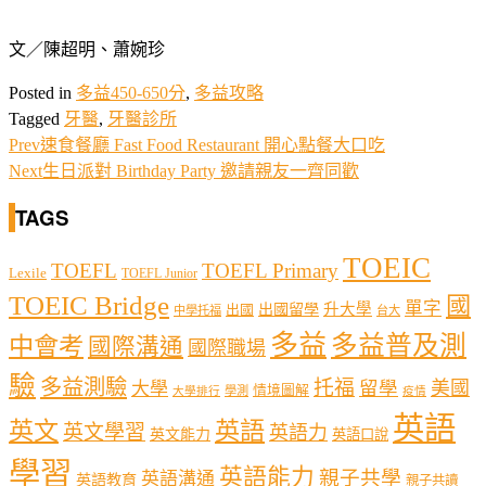
文／陳超明、蕭婉珍
Posted in
多益450-650分
,
多益攻略
Tagged
牙醫
,
牙醫診所
Prev
速食餐廳 Fast Food Restaurant 開心點餐大口吃
Next
生日派對 Birthday Party 邀請親友一齊同歡
TAGS
TOEIC
TOEFL
TOEFL Primary
Lexile
TOEFL Junior
TOEIC Bridge
國
單字
出國留學
升大學
出國
中學托福
台大
多益
多益普及測
中會考
國際溝通
國際職場
驗
多益測驗
托福
留學
美國
大學
情境圖解
學測
大學排行
疫情
英語
英文
英語
英文學習
英語力
英文能力
英語口說
學習
英語能力
親子共學
英語溝通
英語教育
親子共讀