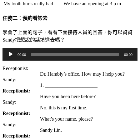
My tooth hurts really bad.
We have an opening at 3 p.m.
任務二：預約看診去
學會了上面的句子，看看下面接待人員的回答，你可以幫幫
Sandy把想說的話填進去嗎？
音
00:00
00:00
訊
播
Receptionist:
Dr. Hambly’s office. How may I help you?
放
Sandy:
器
1.
_____________________
Receptionist:
Have you been here before?
Sandy:
No, this is my first time.
Receptionist:
What’s your name, please?
Sandy:
Sandy Lin.
Receptionist: