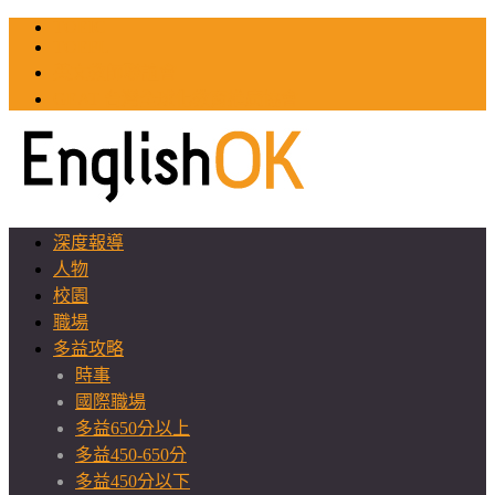
TOEIC
TOEFL
英文教師聯誼會
GEAT 台灣全球化教育推廣協會
深度報導
人物
校園
職場
多益攻略
時事
國際職場
多益650分以上
多益450-650分
多益450分以下