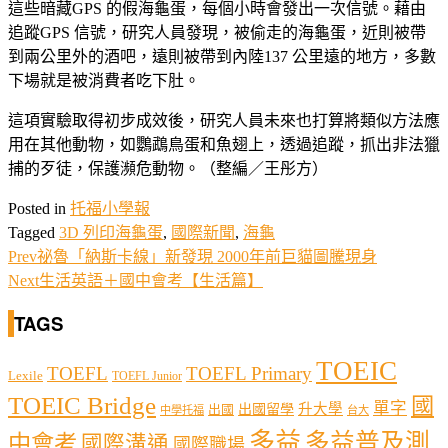
這些暗藏GPS 的假海龜蛋，每個小時會發出一次信號。藉由
追蹤GPS 信號，研究人員發現，被偷走的海龜蛋，近則被帶
到兩公里外的酒吧，遠則被帶到內陸137 公里遠的地方，多數
下場就是被消費者吃下肚。
這項實驗取得初步成效後，研究人員未來也打算將類似方法應
用在其他動物，如鸚鵡鳥蛋和魚翅上，透過追蹤，抓出非法獵
捕的歹徒，保護瀕危動物。（整編／王彤方）
Posted in
托福小學報
Tagged
3D 列印海龜蛋
,
國際新聞
,
海龜
Prev
祕魯「納斯卡線」新發現 2000年前巨貓圖騰現身
Next
生活英語＋國中會考【生活篇】
TAGS
TOEIC
TOEFL
TOEFL Primary
Lexile
TOEFL Junior
TOEIC Bridge
國
單字
出國留學
升大學
出國
中學托福
台大
多益
多益普及測
中會考
國際溝通
國際職場