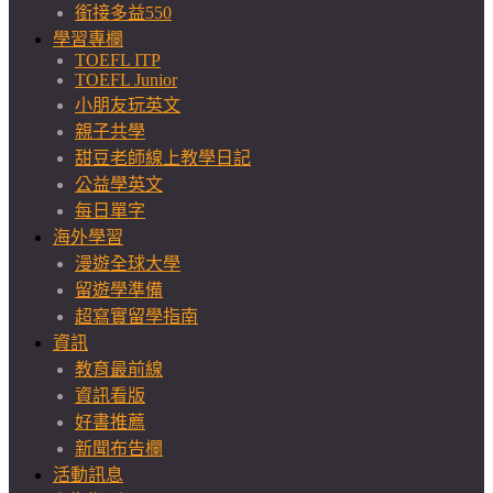
銜接多益550
學習專欄
TOEFL ITP
TOEFL Junior
小朋友玩英文
親子共學
甜豆老師線上教學日記
公益學英文
每日單字
海外學習
漫遊全球大學
留遊學準備
超寫實留學指南
資訊
教育最前線
資訊看版
好書推薦
新聞布告欄
活動訊息