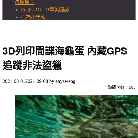
各期期刊
EnglishOK 中學英閱誌
托福小學報
3D列印間諜海龜蛋 內藏GPS
追蹤非法盜獵
2021-03-01
2021-09-08
by
enyaweng
點閱次數：
505