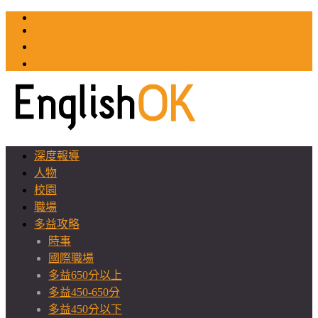
TOEIC
TOEFL
英文教師聯誼會
GEAT 台灣全球化教育推廣協會
深度報導
人物
校園
職場
多益攻略
時事
國際職場
多益650分以上
多益450-650分
多益450分以下