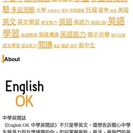
驗
多益測驗
托福
留學
美國
大學
情境圖解
學測
大學排行
疫情
英語
英文
英語
英文學習
英語力
英文能力
英語口說
學習
英語能力
親子共學
英語溝通
英語教育
親子共讀
閱讀
高中生
語言學習
語言能力
面試
高中
雙語
About
中學英閱誌
《English OK 中學英閱誌》不只是學英文，還想告訴關心中學
生競爭力與升學議題的你，如何掌握最新、最活、最熱門的英