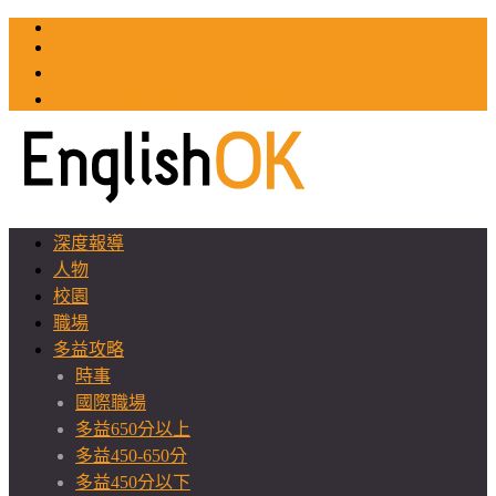
TOEIC
TOEFL
英文教師聯誼會
GEAT 台灣全球化教育推廣協會
深度報導
人物
校園
職場
多益攻略
時事
國際職場
多益650分以上
多益450-650分
多益450分以下