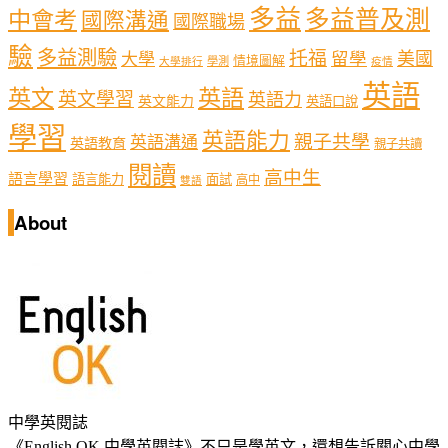
多益
多益普及測
中會考
國際溝通
國際職場
驗
多益測驗
托福
留學
美國
大學
情境圖解
學測
大學排行
疫情
英語
英文
英語
英文學習
英語力
英文能力
英語口說
學習
英語能力
親子共學
英語溝通
英語教育
親子共讀
閱讀
高中生
語言學習
語言能力
面試
高中
雙語
About
中學英閱誌
《English OK 中學英閱誌》不只是學英文，還想告訴關心中學