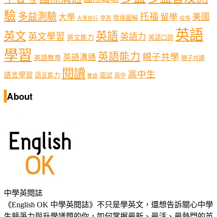
驗
多益測驗
托福
留學
美國
大學
情境圖解
學測
大學排行
疫情
英語
英文
英語
英文學習
英語力
英文能力
英語口說
學習
英語能力
親子共學
英語溝通
英語教育
親子共讀
閱讀
高中生
語言學習
語言能力
面試
高中
雙語
About
中學英閱誌
《English OK 中學英閱誌》不只是學英文，還想告訴關心中學
生競爭力與升學議題的你，如何掌握最新、最活、最熱門的英