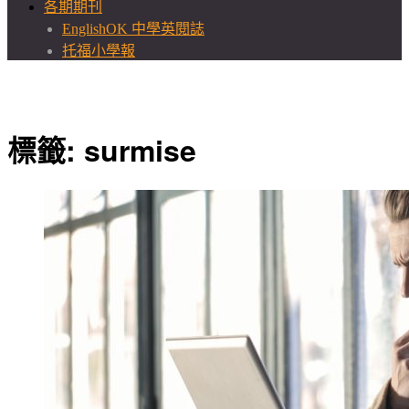
各期期刊
EnglishOK 中學英閱誌
托福小學報
標籤:
surmise