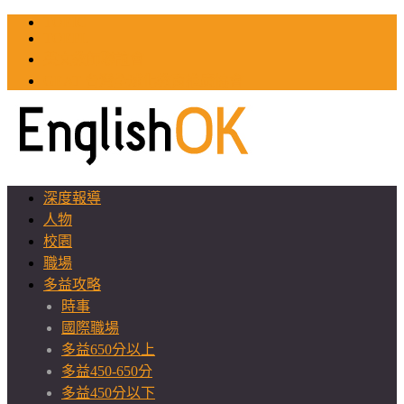
TOEIC
TOEFL
英文教師聯誼會
GEAT 台灣全球化教育推廣協會
深度報導
人物
校園
職場
多益攻略
時事
國際職場
多益650分以上
多益450-650分
多益450分以下