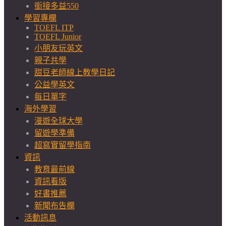
銜接多益550
學習專欄
TOEFL ITP
TOEFL Junior
小朋友玩英文
親子共學
甜豆老師線上教學日記
公益學英文
每日單字
海外學習
漫遊全球大學
留遊學準備
超寫實留學指南
資訊
教育最前線
資訊看版
好書推薦
新聞布告欄
活動訊息