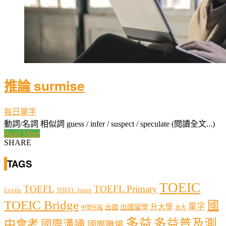
推論 surmise
每日單字
動詞/名詞 相似詞 guess / infer / suspect / speculate (閱讀全文...)
Read More
SHARE
TAGS
TOEIC
TOEFL
TOEFL Primary
Lexile
TOEFL Junior
TOEIC Bridge
國
單字
出國留學
升大學
出國
中學托福
台大
多益
多益普及測
中會考
國際溝通
國際職場