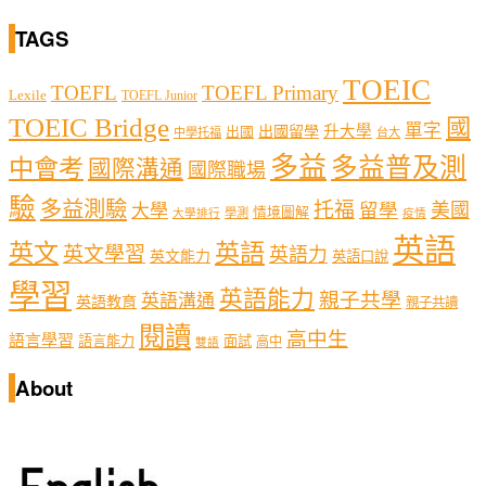
TAGS
TOEIC
TOEFL
TOEFL Primary
Lexile
TOEFL Junior
TOEIC Bridge
國
單字
出國留學
升大學
出國
中學托福
台大
多益
多益普及測
中會考
國際溝通
國際職場
驗
多益測驗
托福
留學
美國
大學
情境圖解
學測
大學排行
疫情
英語
英文
英語
英文學習
英語力
英文能力
英語口說
學習
英語能力
親子共學
英語溝通
英語教育
親子共讀
閱讀
高中生
語言學習
語言能力
面試
高中
雙語
About