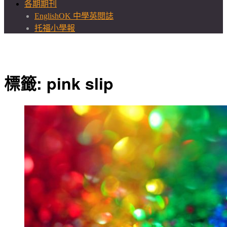
各期期刊
EnglishOK 中學英閱誌
托福小學報
標籤:
pink slip