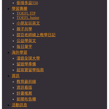
銜接多益550
學習專欄
TOEFL ITP
TOEFL Junior
小朋友玩英文
親子共學
甜豆老師線上教學日記
公益學英文
每日單字
海外學習
漫遊全球大學
留遊學準備
超寫實留學指南
資訊
教育最前線
資訊看版
好書推薦
新聞布告欄
活動訊息