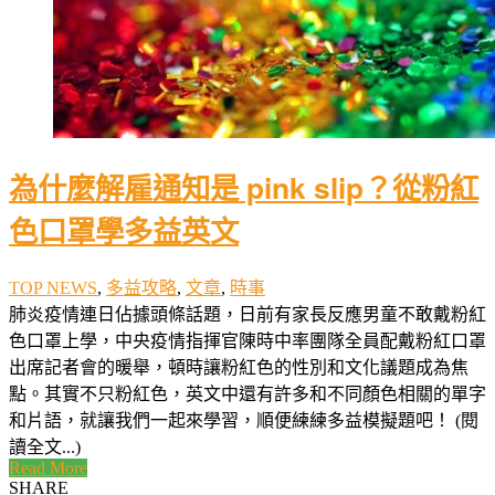
為什麼解雇通知是 pink slip？從粉紅
色口罩學多益英文
TOP NEWS
,
多益攻略
,
文章
,
時事
肺炎疫情連日佔據頭條話題，日前有家長反應男童不敢戴粉紅
色口罩上學，中央疫情指揮官陳時中率團隊全員配戴粉紅口罩
出席記者會的暖舉，頓時讓粉紅色的性別和文化議題成為焦
點。其實不只粉紅色，英文中還有許多和不同顏色相關的單字
和片語，就讓我們一起來學習，順便練練多益模擬題吧！ (閱
讀全文...)
Read More
SHARE