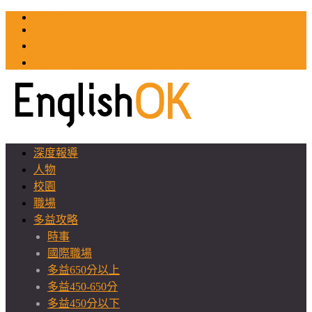
TOEIC
TOEFL
英文教師聯誼會
GEAT 台灣全球化教育推廣協會
深度報導
人物
校園
職場
多益攻略
時事
國際職場
多益650分以上
多益450-650分
多益450分以下