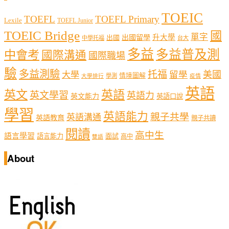
TOEIC
TOEFL
TOEFL Primary
Lexile
TOEFL Junior
TOEIC Bridge
國
單字
出國留學
升大學
出國
中學托福
台大
多益
多益普及測
中會考
國際溝通
國際職場
驗
多益測驗
托福
留學
美國
大學
情境圖解
學測
大學排行
疫情
英語
英文
英語
英文學習
英語力
英文能力
英語口說
學習
英語能力
親子共學
英語溝通
英語教育
親子共讀
閱讀
高中生
語言學習
語言能力
面試
高中
雙語
About