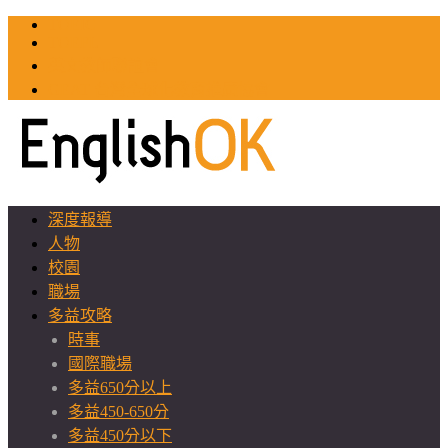
TOEIC
TOEFL
英文教師聯誼會
GEAT 台灣全球化教育推廣協會
深度報導
人物
校園
職場
多益攻略
時事
國際職場
多益650分以上
多益450-650分
多益450分以下