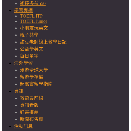
銜接多益550
學習專欄
TOEFL ITP
TOEFL Junior
小朋友玩英文
親子共學
甜豆老師線上教學日記
公益學英文
每日單字
海外學習
漫遊全球大學
留遊學準備
超寫實留學指南
資訊
教育最前線
資訊看版
好書推薦
新聞布告欄
活動訊息