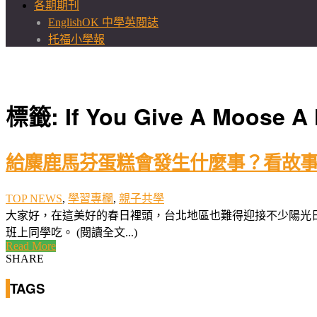
各期期刊
EnglishOK 中學英閱誌
托福小學報
標籤:
If You Give A Moose A 
給麋鹿馬芬蛋糕會發生什麼事？看故
TOP NEWS
,
學習專欄
,
親子共學
大家好，在這美好的春日裡頭，台北地區也難得迎接不少陽光
班上同學吃。 (閱讀全文...)
Read More
SHARE
TAGS