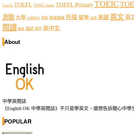
TOEIC
TOE
TOEFL
TOEFL Primary
Lexile
TOEFL Junior
英文
測驗
托福
英
留學
美國
大學
情境圖解
學測
大學排行
疫情
閱讀
高中生
面試
高中
雙語
About
中學英閱誌
《English OK 中學英閱誌》不只是學英文，還想告訴關
POPULAR