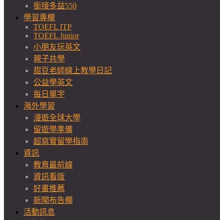
銜接多益550
學習專欄
TOEFL ITP
TOEFL Junior
小朋友玩英文
親子共學
甜豆老師線上教學日記
公益學英文
每日單字
海外學習
漫遊全球大學
留遊學準備
超寫實留學指南
資訊
教育最前線
資訊看版
好書推薦
新聞布告欄
活動訊息