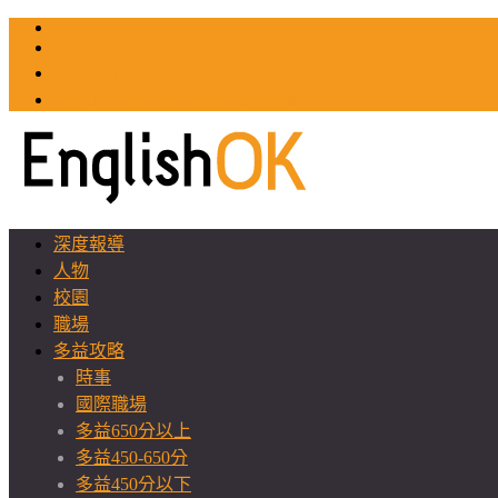
TOEIC
TOEFL
英文教師聯誼會
GEAT 台灣全球化教育推廣協會
深度報導
人物
校園
職場
多益攻略
時事
國際職場
多益650分以上
多益450-650分
多益450分以下