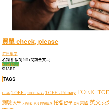
買單 check, please
每日單字
名詞 相似詞 bill (閱讀全文...)
Read More
SHARE
TAGS
TOEIC
TOE
TOEFL
TOEFL Primary
Lexile
TOEFL Junior
英文
測驗
托福
英
留學
美國
大學
情境圖解
學測
大學排行
疫情