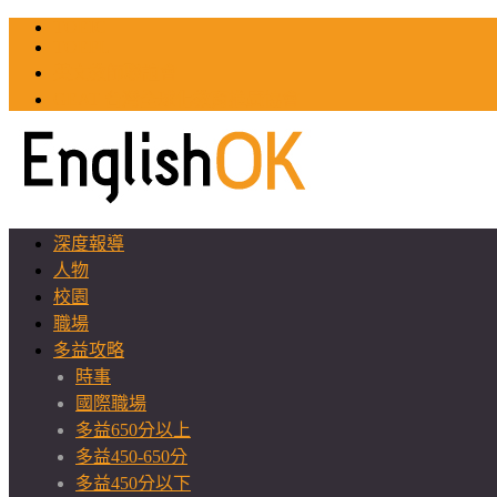
TOEIC
TOEFL
英文教師聯誼會
GEAT 台灣全球化教育推廣協會
深度報導
人物
校園
職場
多益攻略
時事
國際職場
多益650分以上
多益450-650分
多益450分以下