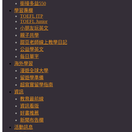
銜接多益550
學習專欄
TOEFL ITP
TOEFL Junior
小朋友玩英文
親子共學
甜豆老師線上教學日記
公益學英文
每日單字
海外學習
漫遊全球大學
留遊學準備
超寫實留學指南
資訊
教育最前線
資訊看版
好書推薦
新聞布告欄
活動訊息