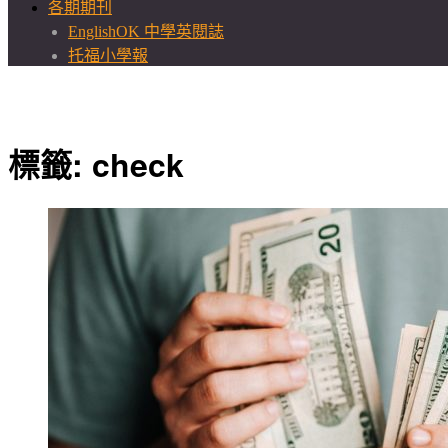
各期期刊
EnglishOK 中學英閱誌
托福小學報
標籤:
check