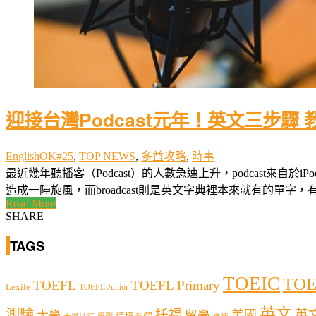
迎接台灣Podcast元年！英文三步驟
EnglishOK#25
,
TOP NEWS
,
多益攻略
,
時事
最近幾年聽播客（Podcast）的人數急速上升，podcast來自於
造成一陣旋風，而broadcast則是英文字典裡本來就有的單字，有廣
Read More
SHARE
TAGS
TOEIC
TOE
TOEFL
TOEFL Primary
Lexile
TOEFL Junior
英文
測驗
托福
英
留學
美國
大學