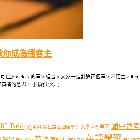
 教你成為播客主
iPod加上broadcast的單字組合。大家一定對這兩個單字不陌生，
播的意思。 (閱讀全文...)
IC Bridge
國中會考
單字
出國留學
升大學
出國
中學托福
台大
英語學習
英語
文學習
英語力
英語教