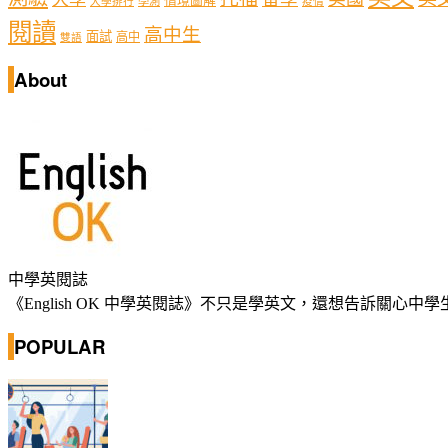
情境圖解
學測
大學排行
疫情
閱讀
高中生
面試
高中
雙語
About
中學英閱誌
《English OK 中學英閱誌》不只是學英文，還想告訴關
POPULAR