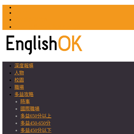
TOEIC
TOEFL
英文教師聯誼會
GEAT 台灣全球化教育推廣協會
深度報導
人物
校園
職場
多益攻略
時事
國際職場
多益650分以上
多益450-650分
多益450分以下