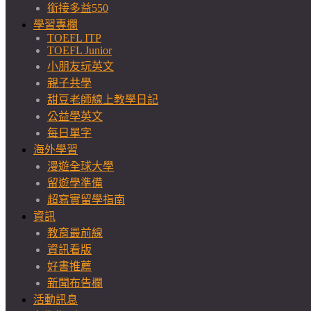
銜接多益550
學習專欄
TOEFL ITP
TOEFL Junior
小朋友玩英文
親子共學
甜豆老師線上教學日記
公益學英文
每日單字
海外學習
漫遊全球大學
留遊學準備
超寫實留學指南
資訊
教育最前線
資訊看版
好書推薦
新聞布告欄
活動訊息