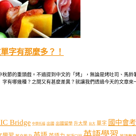
文單字有那麼多？！
中秋節的重頭戲。不過提到中文的「烤」，無論是烤吐司、馬鈴
有哪幾種？之間又有甚麼差異？就讓我們透過今天的文章來一一探討
IC Bridge
國中會考
單字
出國留學
升大學
出國
中學托福
台大
英語學習
英語
文學習
英語力
英語教