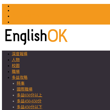
TOEIC
TOEFL
英文教師聯誼會
GEAT 台灣全球化教育推廣協會
深度報導
人物
校園
職場
多益攻略
時事
國際職場
多益650分以上
多益450-650分
多益450分以下