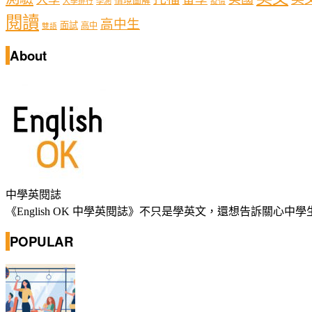
情境圖解
學測
大學排行
疫情
閱讀
高中生
面試
高中
雙語
About
中學英閱誌
《English OK 中學英閱誌》不只是學英文，還想告訴關
POPULAR