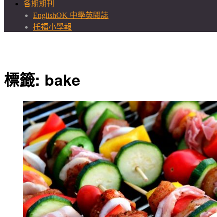
各期期刊
EnglishOK 中學英閱誌
托福小學報
標籤:
bake