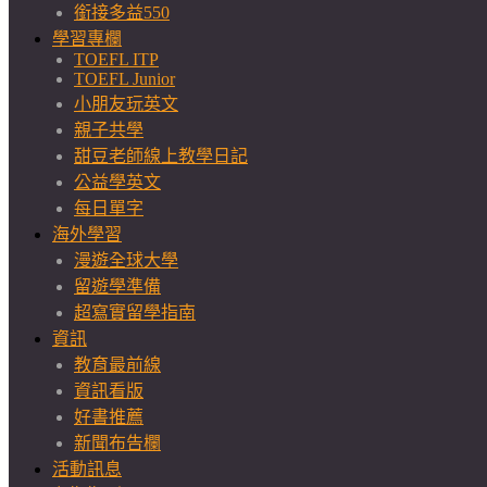
銜接多益550
學習專欄
TOEFL ITP
TOEFL Junior
小朋友玩英文
親子共學
甜豆老師線上教學日記
公益學英文
每日單字
海外學習
漫遊全球大學
留遊學準備
超寫實留學指南
資訊
教育最前線
資訊看版
好書推薦
新聞布告欄
活動訊息