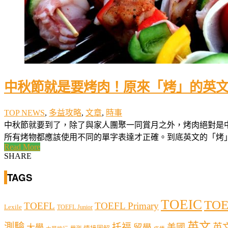
中秋節就是要烤肉！原來「烤」的英
TOP NEWS
,
多益攻略
,
文章
,
時事
中秋節就要到了，除了與家人團聚一同賞月之外，烤肉絕對是
所有烤物都應該使用不同的單字表達才正確。到底英文的「烤」字
Read More
SHARE
TAGS
TOEIC
TOE
TOEFL
TOEFL Primary
Lexile
TOEFL Junior
英文
測驗
托福
英
留學
美國
大學