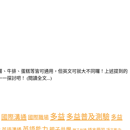
薯、牛排、蛋糕等皆可通用，但英文可就大不同囉！上述提到的
吧！ (閱讀全文...)
多益
多益普及測驗
國際溝通
多益
國際職場
英語能力
親子共學
英語溝通
育
語言學習