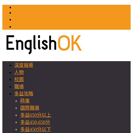
TOEIC
TOEFL
英文教師聯誼會
GEAT 台灣全球化教育推廣協會
深度報導
人物
校園
職場
多益攻略
時事
國際職場
多益650分以上
多益450-650分
多益450分以下