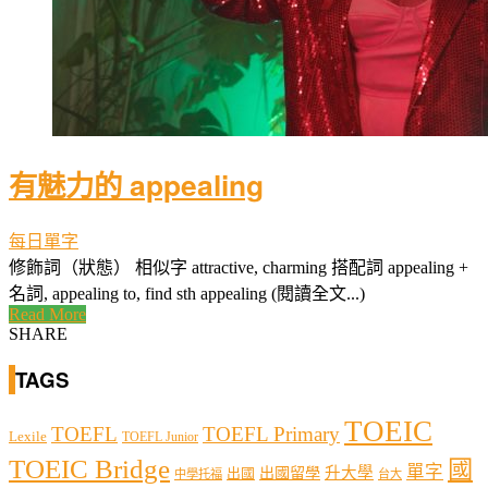
有魅力的 appealing
每日單字
修飾詞（狀態） 相似字 attractive, charming 搭配詞 appealing +
名詞, appealing to, find sth appealing (閱讀全文...)
Read More
SHARE
TAGS
TOEIC
TOEFL
TOEFL Primary
Lexile
TOEFL Junior
TOEIC Bridge
國
單字
出國留學
升大學
出國
中學托福
台大