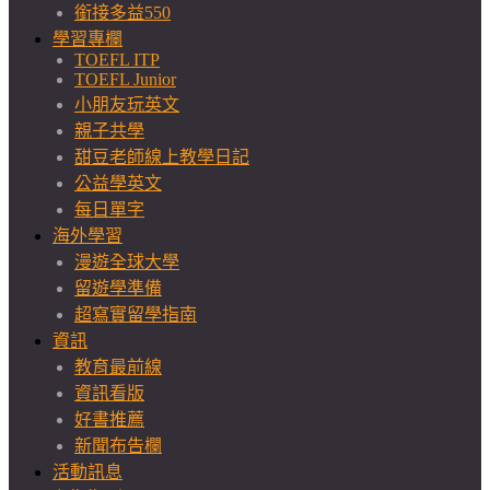
銜接多益550
學習專欄
TOEFL ITP
TOEFL Junior
小朋友玩英文
親子共學
甜豆老師線上教學日記
公益學英文
每日單字
海外學習
漫遊全球大學
留遊學準備
超寫實留學指南
資訊
教育最前線
資訊看版
好書推薦
新聞布告欄
活動訊息