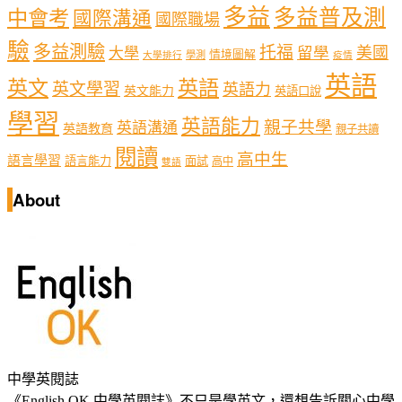
多益
多益普及測
中會考
國際溝通
國際職場
驗
多益測驗
托福
留學
美國
大學
情境圖解
學測
大學排行
疫情
英語
英文
英語
英文學習
英語力
英文能力
英語口說
學習
英語能力
親子共學
英語溝通
英語教育
親子共讀
閱讀
高中生
語言學習
語言能力
面試
高中
雙語
About
中學英閱誌
《English OK 中學英閱誌》不只是學英文，還想告訴關心中學