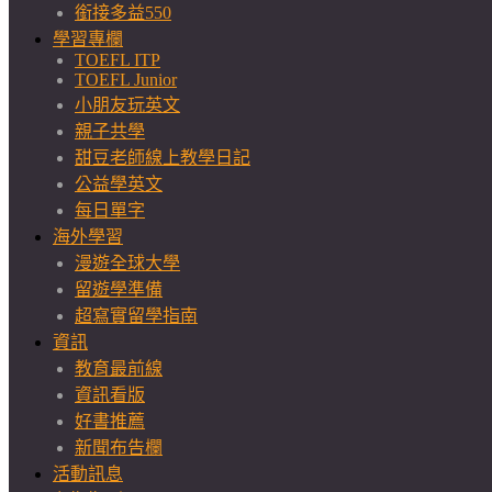
銜接多益550
學習專欄
TOEFL ITP
TOEFL Junior
小朋友玩英文
親子共學
甜豆老師線上教學日記
公益學英文
每日單字
海外學習
漫遊全球大學
留遊學準備
超寫實留學指南
資訊
教育最前線
資訊看版
好書推薦
新聞布告欄
活動訊息