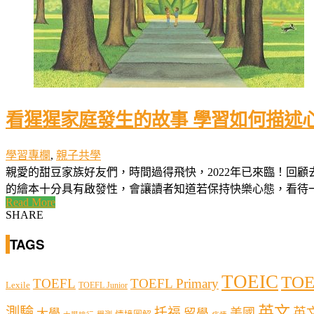
看猩猩家庭發生的故事 學習如何描述
學習專欄
,
親子共學
親愛的甜豆家族好友們，時間過得飛快，2022年已來臨！回
的繪本十分具有啟發性，會讓讀者知道若保持快樂心態，看待一切的
Read More
SHARE
TAGS
TOEIC
TOE
TOEFL
TOEFL Primary
Lexile
TOEFL Junior
英文
測驗
托福
英
留學
美國
大學