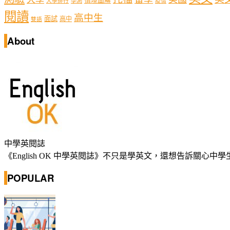
情境圖解
學測
大學排行
疫情
閱讀
高中生
面試
高中
雙語
About
中學英閱誌
《English OK 中學英閱誌》不只是學英文，還想告訴關
POPULAR