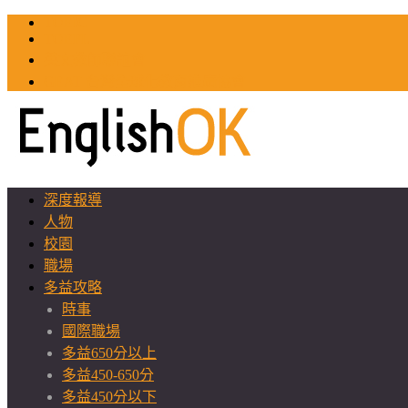
TOEIC
TOEFL
英文教師聯誼會
GEAT 台灣全球化教育推廣協會
深度報導
人物
校園
職場
多益攻略
時事
國際職場
多益650分以上
多益450-650分
多益450分以下