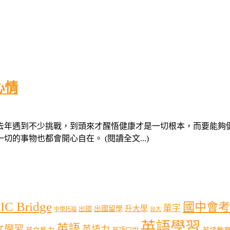
心情
顧去年遇到不少挑戰，到頭來才醒悟健康才是一切根本，而要能
事物也都會開心自在。 (閱讀全文...)
IC Bridge
國中會考
單字
出國留學
升大學
出國
中學托福
台大
英語學習
英語
文學習
英語力
英語教