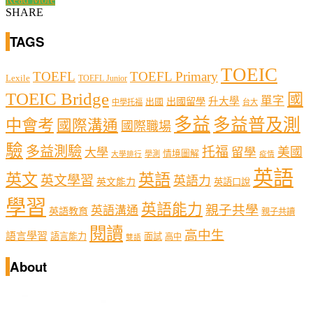
SHARE
TAGS
TOEIC
TOEFL
TOEFL Primary
Lexile
TOEFL Junior
TOEIC Bridge
國
單字
出國留學
升大學
出國
中學托福
台大
多益
多益普及測
中會考
國際溝通
國際職場
驗
多益測驗
托福
留學
美國
大學
情境圖解
學測
大學排行
疫情
英語
英文
英語
英文學習
英語力
英文能力
英語口說
學習
英語能力
親子共學
英語溝通
英語教育
親子共讀
閱讀
高中生
語言學習
語言能力
面試
高中
雙語
About