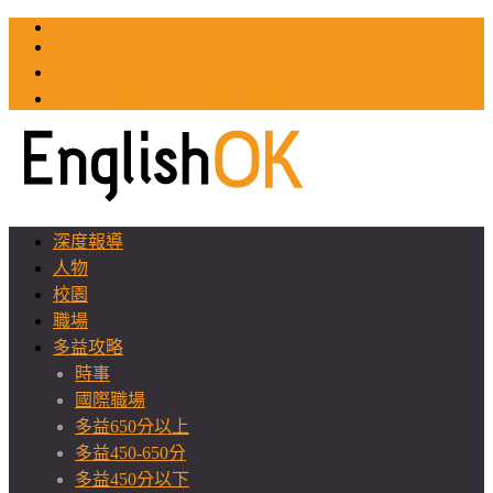
TOEIC
TOEFL
英文教師聯誼會
GEAT 台灣全球化教育推廣協會
深度報導
人物
校園
職場
多益攻略
時事
國際職場
多益650分以上
多益450-650分
多益450分以下