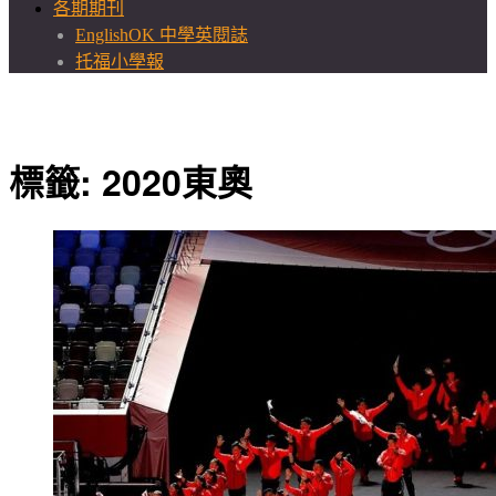
各期期刊
EnglishOK 中學英閱誌
托福小學報
標籤:
2020東奧