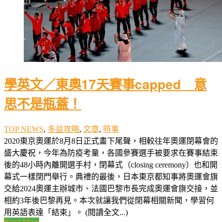
學英文／東奧17天賽事capped 意
思不是瓶蓋！
TOP NEWS
,
多益攻略
,
文章
,
時事
2020東京奧運於8月8日正式畫下尾聲，相較往年奧運閉幕會的
盛大慶祝，今年為防疫考量，各國參賽選手被要求在賽事結束
後的48小時內離開選手村，閉幕式（closing ceremony）也和開
幕式一樣閉門舉行。典禮的最後，日本東京都知事將奧運會旗
交給2024奧運主辦城市、法國巴黎市長完成奧運會旗交接，並
相約3年後巴黎再見。本次就讓我們從閉幕相關新聞，學習何
用英語表達「結束」。 (閱讀全文...)
Read More