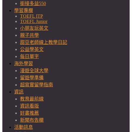
銜接多益550
學習專欄
TOEFL ITP
TOEFL Junior
小朋友玩英文
親子共學
甜豆老師線上教學日記
公益學英文
每日單字
海外學習
漫遊全球大學
留遊學準備
超寫實留學指南
資訊
教育最前線
資訊看版
好書推薦
新聞布告欄
活動訊息