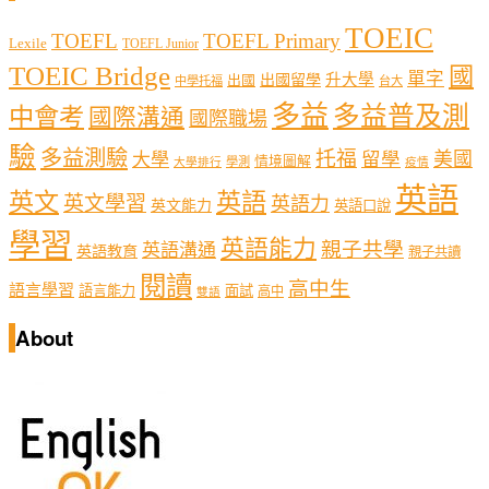
TOEIC
TOEFL
TOEFL Primary
Lexile
TOEFL Junior
TOEIC Bridge
國
單字
出國留學
升大學
出國
中學托福
台大
多益
多益普及測
中會考
國際溝通
國際職場
驗
多益測驗
托福
留學
美國
大學
情境圖解
學測
大學排行
疫情
英語
英文
英語
英文學習
英語力
英文能力
英語口說
學習
英語能力
親子共學
英語溝通
英語教育
親子共讀
閱讀
高中生
語言學習
語言能力
面試
高中
雙語
About