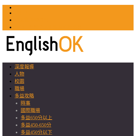
TOEIC
TOEFL
英文教師聯誼會
GEAT 台灣全球化教育推廣協會
深度報導
人物
校園
職場
多益攻略
時事
國際職場
多益650分以上
多益450-650分
多益450分以下