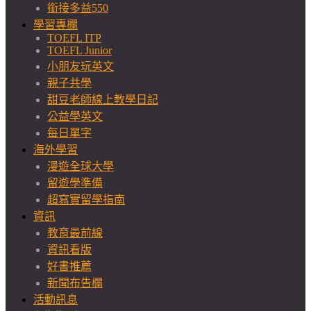
銜接多益550
學習專欄
TOEFL ITP
TOEFL Junior
小朋友玩英文
親子共學
甜豆老師線上教學日記
公益學英文
每日單字
海外學習
漫遊全球大學
留遊學準備
超寫實留學指南
資訊
教育最前線
資訊看版
好書推薦
新聞布告欄
活動訊息