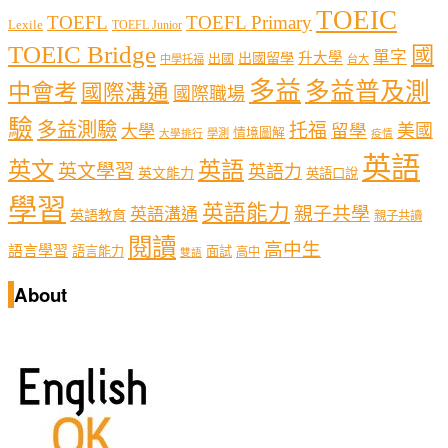
TOEIC
TOEFL
TOEFL Primary
Lexile
TOEFL Junior
TOEIC Bridge
國
單字
出國留學
升大學
出國
中學托福
台大
多益
多益普及測
中會考
國際溝通
國際職場
驗
多益測驗
托福
留學
美國
大學
情境圖解
學測
大學排行
疫情
英語
英文
英語
英文學習
英語力
英文能力
英語口說
學習
英語能力
親子共學
英語溝通
英語教育
親子共讀
閱讀
高中生
語言學習
語言能力
面試
高中
雙語
About