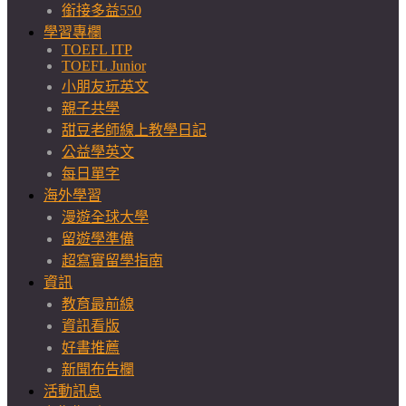
銜接多益550
學習專欄
TOEFL ITP
TOEFL Junior
小朋友玩英文
親子共學
甜豆老師線上教學日記
公益學英文
每日單字
海外學習
漫遊全球大學
留遊學準備
超寫實留學指南
資訊
教育最前線
資訊看版
好書推薦
新聞布告欄
活動訊息