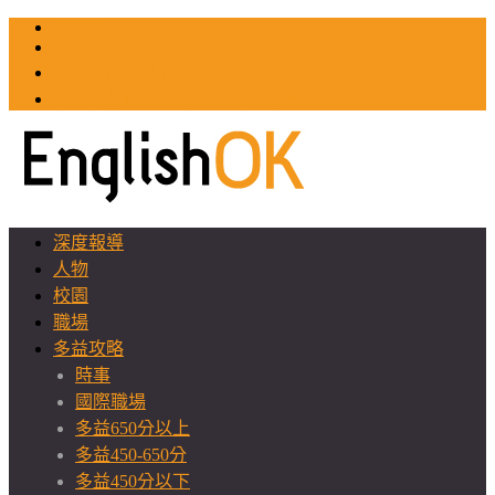
TOEIC
TOEFL
英文教師聯誼會
GEAT 台灣全球化教育推廣協會
深度報導
人物
校園
職場
多益攻略
時事
國際職場
多益650分以上
多益450-650分
多益450分以下