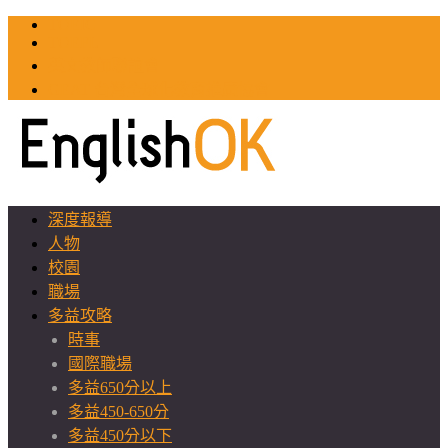
TOEIC
TOEFL
英文教師聯誼會
GEAT 台灣全球化教育推廣協會
深度報導
人物
校園
職場
多益攻略
時事
國際職場
多益650分以上
多益450-650分
多益450分以下