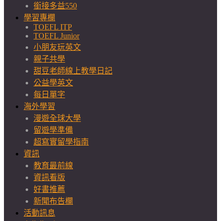
銜接多益550
學習專欄
TOEFL ITP
TOEFL Junior
小朋友玩英文
親子共學
甜豆老師線上教學日記
公益學英文
每日單字
海外學習
漫遊全球大學
留遊學準備
超寫實留學指南
資訊
教育最前線
資訊看版
好書推薦
新聞布告欄
活動訊息