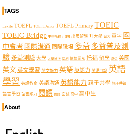
TAGS
TOEIC
TOEFL
TOEFL Primary
Lexile
TOEFL Junior
TOEIC Bridge
國
單字
出國留學
升大學
出國
中學托福
台大
多益
多益普及測
中會考
國際溝通
國際職場
驗
多益測驗
托福
留學
美國
大學
情境圖解
學測
大學排行
疫情
英語
英文
英語
英文學習
英語力
英文能力
英語口說
學習
英語能力
親子共學
英語溝通
英語教育
親子共讀
閱讀
高中生
語言學習
語言能力
面試
高中
雙語
About