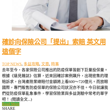
確診向保險公司「提出」索賠 英文用
這個字
TOP NEWS
,
多益攻略
,
文章
,
時事
去年至今，各家保險公司推出的防疫保單皆創下巨量投保量。
根據《遠見雜誌》估算，近來因確診案例飆升，出現密集的理
賠訴求，台灣產險業總賠付金額將上看600～720億元。而放眼
國際，專門販售防疫保單的保險公司狀況亦不佳。今日就讓我
們從防疫保單亂象事件，學習保險業與多益測驗中常考的單字
吧！ (閱讀全文...)
Read More
SHARE