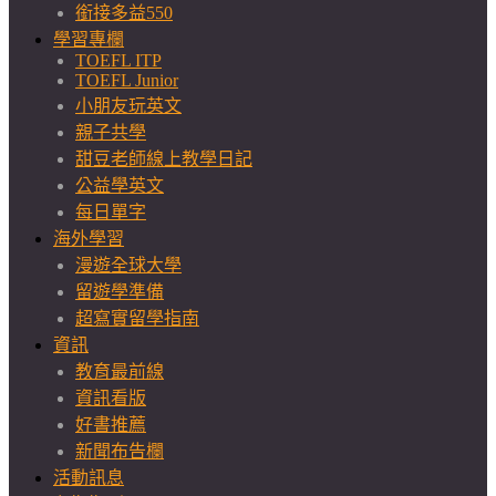
銜接多益550
學習專欄
TOEFL ITP
TOEFL Junior
小朋友玩英文
親子共學
甜豆老師線上教學日記
公益學英文
每日單字
海外學習
漫遊全球大學
留遊學準備
超寫實留學指南
資訊
教育最前線
資訊看版
好書推薦
新聞布告欄
活動訊息