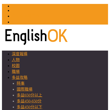
TOEIC
TOEFL
英文教師聯誼會
GEAT 台灣全球化教育推廣協會
深度報導
人物
校園
職場
多益攻略
時事
國際職場
多益650分以上
多益450-650分
多益450分以下