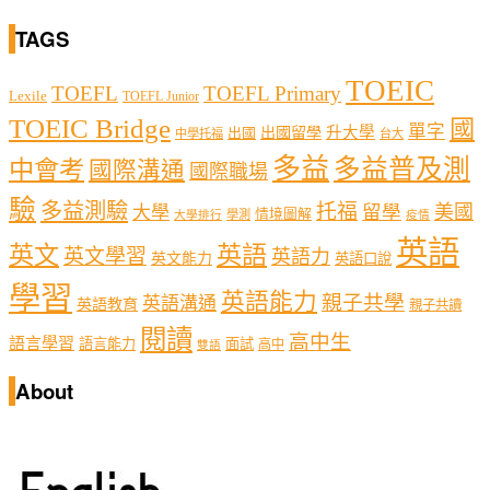
TAGS
TOEIC
TOEFL
TOEFL Primary
Lexile
TOEFL Junior
TOEIC Bridge
國
單字
出國留學
升大學
出國
中學托福
台大
多益
多益普及測
中會考
國際溝通
國際職場
驗
多益測驗
托福
留學
美國
大學
情境圖解
學測
大學排行
疫情
英語
英文
英語
英文學習
英語力
英文能力
英語口說
學習
英語能力
親子共學
英語溝通
英語教育
親子共讀
閱讀
高中生
語言學習
語言能力
面試
高中
雙語
About