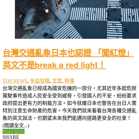
台灣交通亂象日本也認證 「闖紅燈」
英文不是break a red light！
TOP NEWS
,
多益攻略
,
文章
,
時事
台灣交通亂象已經成為國安危機的一部分，尤其近年多起危險
駕駛事件造成人民安全受到威脅，引發國人的不安，紛紛要求
政府提出更有力的制裁方法。如今就連日本也警告在台日人需
特別注意生命財產的危害。今天我們就來看看台灣各種交通亂
象的英文說法，也期望未來我們能邁向道路更安全的社會！
(閱讀全文...)
Read More
SHARE