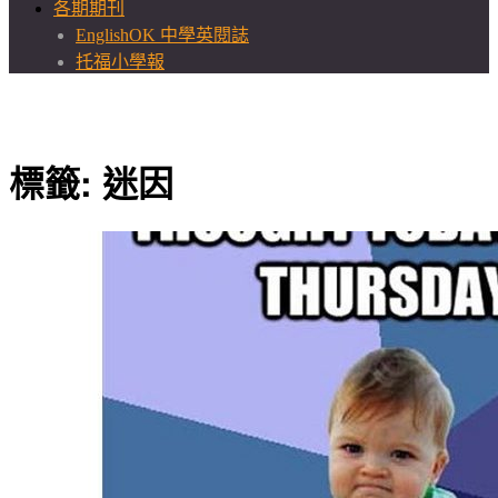
各期期刊
EnglishOK 中學英閱誌
托福小學報
標籤:
迷因