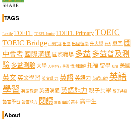
SHARE
TAGS
TOEIC
TOEFL
TOEFL Primary
Lexile
TOEFL Junior
TOEIC Bridge
國
單字
出國留學
升大學
出國
中學托福
台大
多益
多益普及測
中會考
國際溝通
國際職場
驗
多益測驗
托福
留學
美國
大學
情境圖解
學測
大學排行
疫情
英語
英文
英語
英文學習
英語力
英文能力
英語口說
學習
英語能力
親子共學
英語溝通
英語教育
親子共讀
閱讀
高中生
語言學習
語言能力
面試
高中
雙語
About