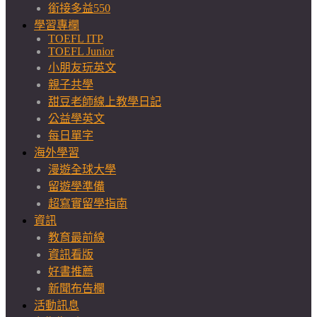
銜接多益550
學習專欄
TOEFL ITP
TOEFL Junior
小朋友玩英文
親子共學
甜豆老師線上教學日記
公益學英文
每日單字
海外學習
漫遊全球大學
留遊學準備
超寫實留學指南
資訊
教育最前線
資訊看版
好書推薦
新聞布告欄
活動訊息