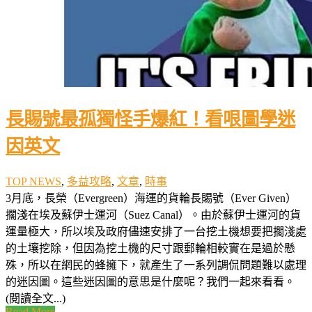
長賜號最孤獨怪手爆紅！看哏圖學迷
因英文
TOP NEWS
,
多益攻略
,
文章
,
時事
3月底，長榮（Evergreen）海運的貨輪長賜號（Ever Given）
擱淺在埃及蘇伊士運河（Suez Canal）。由於蘇伊士運河的貨
運量極大，所以埃及政府儘速安排了一台挖土機想要把擱淺處
的土壤挖除，但因為挖土機的尺寸跟郵輪相較實在是過於懸
殊，所以在網民的蜂擁下，就產生了一系列調侃問題難以處理
的迷因圖。這些迷因圖的意思是什麼呢？我們一起來看看。
(閱讀全文...)
Read More