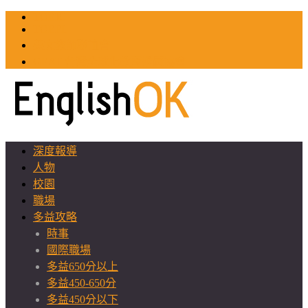
TOEIC
TOEFL
英文教師聯誼會
GEAT 台灣全球化教育推廣協會
深度報導
人物
校園
職場
多益攻略
時事
國際職場
多益650分以上
多益450-650分
多益450分以下