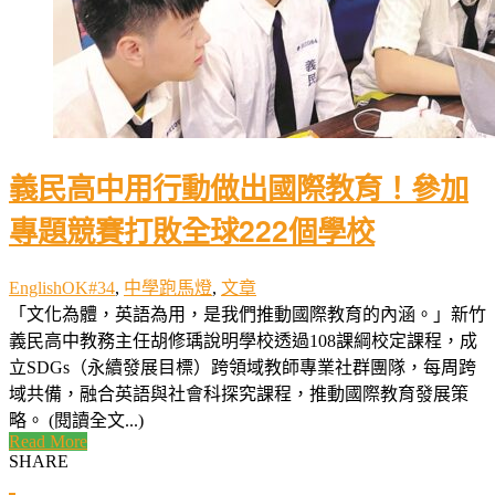
義民高中用行動做出國際教育！參加
專題競賽打敗全球222個學校
EnglishOK#34
,
中學跑馬燈
,
文章
「文化為體，英語為用，是我們推動國際教育的內涵。」新竹
義民高中教務主任胡修瑀說明學校透過108課綱校定課程，成
立SDGs（永續發展目標）跨領域教師專業社群團隊，每周跨
域共備，融合英語與社會科探究課程，推動國際教育發展策
略。 (閱讀全文...)
Read More
SHARE