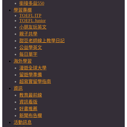
銜接多益550
學習專欄
TOEFL ITP
TOEFL Junior
小朋友玩英文
親子共學
甜豆老師線上教學日記
公益學英文
每日單字
海外學習
漫遊全球大學
留遊學準備
超寫實留學指南
資訊
教育最前線
資訊看版
好書推薦
新聞布告欄
活動訊息