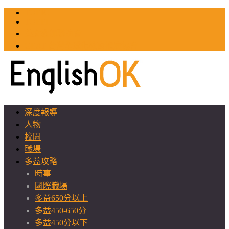
TOEIC
TOEFL
英文教師聯誼會
GEAT 台灣全球化教育推廣協會
深度報導
人物
校園
職場
多益攻略
時事
國際職場
多益650分以上
多益450-650分
多益450分以下