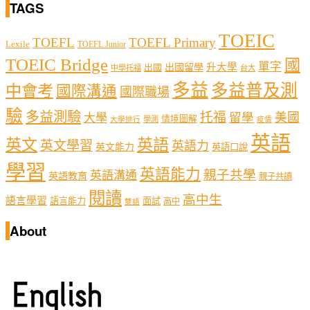
TAGS
TOEIC
TOEFL
TOEFL Primary
Lexile
TOEFL Junior
TOEIC Bridge
國
單字
出國留學
升大學
出國
中學托福
台大
多益
多益普及測
中會考
國際溝通
國際職場
驗
多益測驗
托福
留學
美國
大學
情境圖解
學測
大學排行
疫情
英語
英文
英語
英文學習
英語力
英文能力
英語口說
學習
英語能力
親子共學
英語溝通
英語教育
親子共讀
閱讀
高中生
語言學習
語言能力
面試
高中
雙語
About