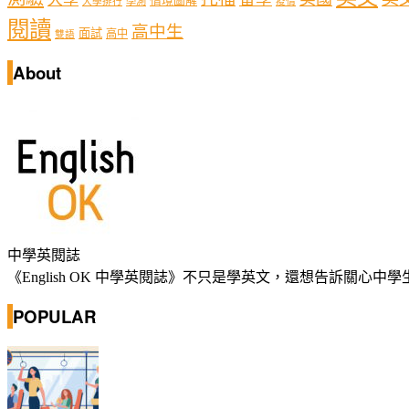
情境圖解
學測
大學排行
疫情
閱讀
高中生
面試
高中
雙語
About
中學英閱誌
《English OK 中學英閱誌》不只是學英文，還想告訴關
POPULAR