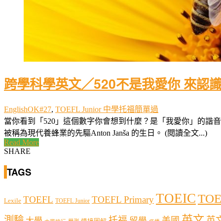
跨學科學英文／520不是我愛你 來認
EnglishOK#27
,
TOEFL Junior 中學托福簡單過
當你看到「520」這個數字你會想到什麼？是「我愛你」的諧音嗎？
被稱為現代養蜂業的先驅Anton Janša 的生日。 (閱讀全文...)
Read More
SHARE
TAGS
TOEIC
TOE
TOEFL
TOEFL Primary
Lexile
TOEFL Junior
英文
測驗
托福
英
留學
美國
大學