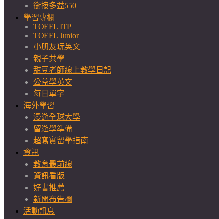
銜接多益550
學習專欄
TOEFL ITP
TOEFL Junior
小朋友玩英文
親子共學
甜豆老師線上教學日記
公益學英文
每日單字
海外學習
漫遊全球大學
留遊學準備
超寫實留學指南
資訊
教育最前線
資訊看版
好書推薦
新聞布告欄
活動訊息