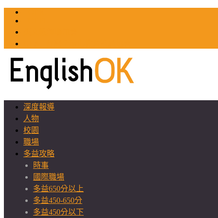
TOEIC
TOEFL
英文教師聯誼會
GEAT 台灣全球化教育推廣協會
深度報導
人物
校園
職場
多益攻略
時事
國際職場
多益650分以上
多益450-650分
多益450分以下