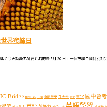
識世界蜜蜂日
今天詩綺老師要介紹的是 5月 20 日，一個被聯合國特別訂定為「
IC Bridge
國中會考
單字
出國留學
升大學
出國
中學托福
台大
英語學習
英語
文學習
英語力
英語教