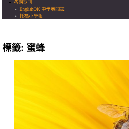
各期期刊
EnglishOK 中學英閱誌
托福小學報
標籤:
蜜蜂