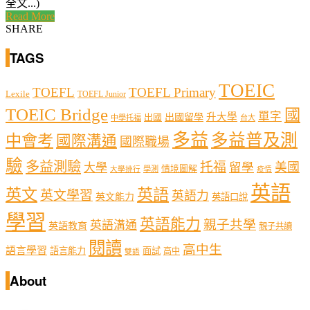
全文...)
Read More
SHARE
TAGS
TOEIC
TOEFL
TOEFL Primary
Lexile
TOEFL Junior
TOEIC Bridge
國
單字
出國留學
升大學
出國
中學托福
台大
多益
多益普及測
中會考
國際溝通
國際職場
驗
多益測驗
托福
留學
美國
大學
情境圖解
學測
大學排行
疫情
英語
英文
英語
英文學習
英語力
英文能力
英語口說
學習
英語能力
親子共學
英語溝通
英語教育
親子共讀
閱讀
高中生
語言學習
語言能力
面試
高中
雙語
About