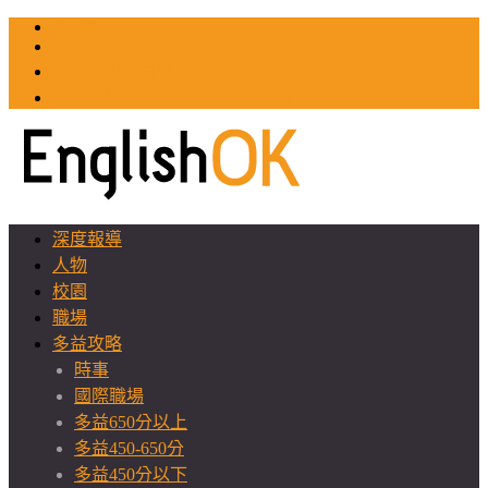
TOEIC
TOEFL
英文教師聯誼會
GEAT 台灣全球化教育推廣協會
深度報導
人物
校園
職場
多益攻略
時事
國際職場
多益650分以上
多益450-650分
多益450分以下