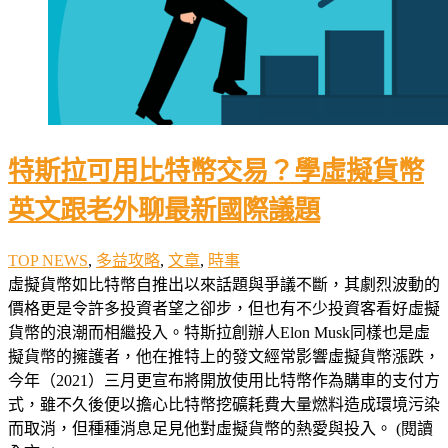
特斯拉可用比特幣交易？學虛擬貨幣
英文跟老外聊最新國際議題
TOP NEWS
,
多益攻略
,
文章
,
時事
虛擬貨幣如比特幣自推出以來話題與爭議不斷，其劇烈波動的
價格更是令許多投資者望之卻步，但也有不少投資客看好虛擬
貨幣的浪潮而相繼投入。特斯拉創辦人Elon Musk同樣也是虛
擬貨幣的擁護者，他在推特上的發文經常影響虛擬貨幣漲跌，
今年（2021）三月更宣布將開放使用比特幣作為購車的支付方
式，雖不久後便以擔心比特幣挖礦耗費大量燃料造成環境污染
而取消，但種種消息足見他對虛擬貨幣的熱愛與投入。 (閱讀