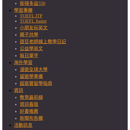
銜接多益550
學習專欄
TOEFL ITP
TOEFL Junior
小朋友玩英文
親子共學
甜豆老師線上教學日記
公益學英文
每日單字
海外學習
漫遊全球大學
留遊學準備
超寫實留學指南
資訊
教育最前線
資訊看版
好書推薦
新聞布告欄
活動訊息