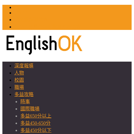
TOEIC
TOEFL
英文教師聯誼會
GEAT 台灣全球化教育推廣協會
深度報導
人物
校園
職場
多益攻略
時事
國際職場
多益650分以上
多益450-650分
多益450分以下