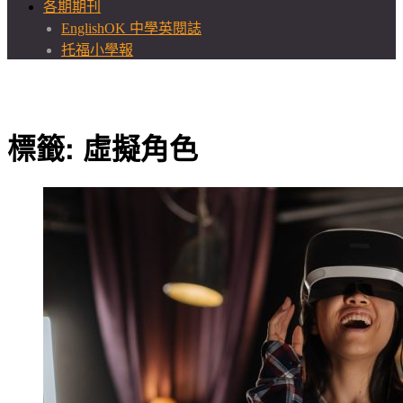
各期期刊
EnglishOK 中學英閱誌
托福小學報
標籤:
虛擬角色