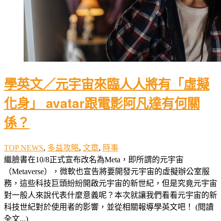
學英文／元宇宙來臨人人將有「虛擬
化身」 avatar跟電影阿凡達有何關
係？
TOP NEWS
,
多益攻略
,
文章
,
時事
繼臉書在10/8正式宣布改名為Meta，即所謂的元宇宙
（Metaverse），微軟也宣告將要開發元宇宙的虛擬辦公室服
務，這些科技巨頭紛紛開啟元宇宙的新世紀，但是究竟元宇宙
對一般人來說代表什麼意義呢？本次就讓我們看看元宇宙的新
科技世紀對於使用者的影響，並從相關報導學英文吧！ (閱讀
全文...)