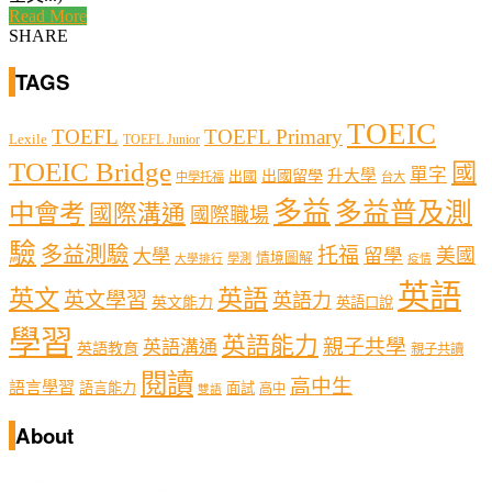
Read More
SHARE
TAGS
TOEIC
TOEFL
TOEFL Primary
Lexile
TOEFL Junior
TOEIC Bridge
國
單字
出國留學
升大學
出國
中學托福
台大
多益
多益普及測
中會考
國際溝通
國際職場
驗
多益測驗
托福
留學
美國
大學
情境圖解
學測
大學排行
疫情
英語
英文
英語
英文學習
英語力
英文能力
英語口說
學習
英語能力
親子共學
英語溝通
英語教育
親子共讀
閱讀
高中生
語言學習
語言能力
面試
高中
雙語
About