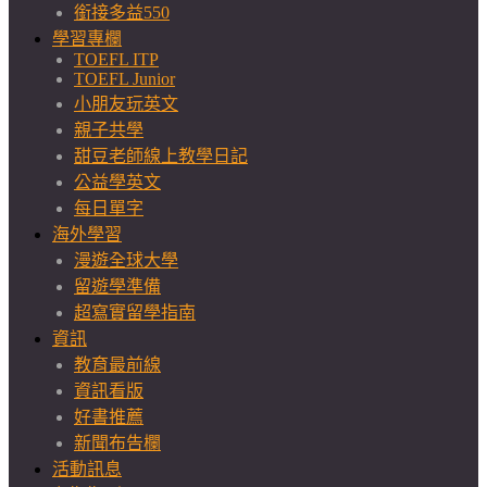
銜接多益550
學習專欄
TOEFL ITP
TOEFL Junior
小朋友玩英文
親子共學
甜豆老師線上教學日記
公益學英文
每日單字
海外學習
漫遊全球大學
留遊學準備
超寫實留學指南
資訊
教育最前線
資訊看版
好書推薦
新聞布告欄
活動訊息