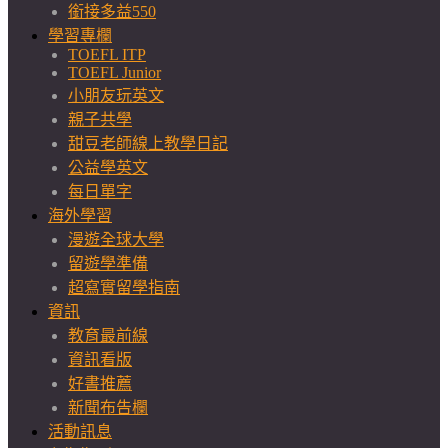
銜接多益550
學習專欄
TOEFL ITP
TOEFL Junior
小朋友玩英文
親子共學
甜豆老師線上教學日記
公益學英文
每日單字
海外學習
漫遊全球大學
留遊學準備
超寫實留學指南
資訊
教育最前線
資訊看版
好書推薦
新聞布告欄
活動訊息