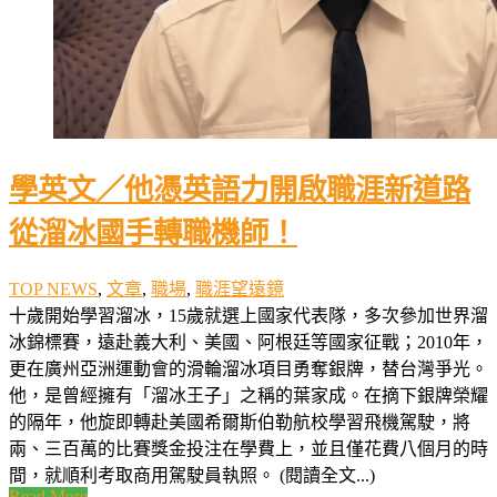
學英文／他憑英語力開啟職涯新道路
從溜冰國手轉職機師！
TOP NEWS
,
文章
,
職場
,
職涯望遠鏡
十歲開始學習溜冰，15歲就選上國家代表隊，多次參加世界溜
冰錦標賽，遠赴義大利、美國、阿根廷等國家征戰；2010年，
更在廣州亞洲運動會的滑輪溜冰項目勇奪銀牌，替台灣爭光。
他，是曾經擁有「溜冰王子」之稱的葉家成。在摘下銀牌榮耀
的隔年，他旋即轉赴美國希爾斯伯勒航校學習飛機駕駛，將
兩、三百萬的比賽獎金投注在學費上，並且僅花費八個月的時
間，就順利考取商用駕駛員執照。 (閱讀全文...)
Read More