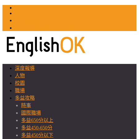
TOEIC
TOEFL
英文教師聯誼會
GEAT 台灣全球化教育推廣協會
深度報導
人物
校園
職場
多益攻略
時事
國際職場
多益650分以上
多益450-650分
多益450分以下