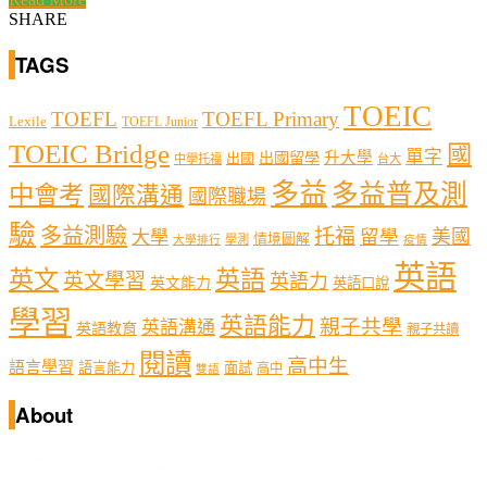
SHARE
TAGS
TOEIC
TOEFL
TOEFL Primary
Lexile
TOEFL Junior
TOEIC Bridge
國
單字
出國留學
升大學
出國
中學托福
台大
多益
多益普及測
中會考
國際溝通
國際職場
驗
多益測驗
托福
留學
美國
大學
情境圖解
學測
大學排行
疫情
英語
英文
英語
英文學習
英語力
英文能力
英語口說
學習
英語能力
親子共學
英語溝通
英語教育
親子共讀
閱讀
高中生
語言學習
語言能力
面試
高中
雙語
About