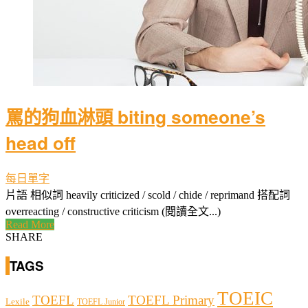
罵的狗血淋頭 biting someone’s
head off
每日單字
片語 相似詞 heavily criticized / scold / chide / reprimand 搭配詞
overreacting / constructive criticism (閱讀全文...)
Read More
SHARE
TAGS
TOEIC
TOEFL
TOEFL Primary
Lexile
TOEFL Junior