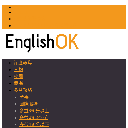
TOEIC
TOEFL
英文教師聯誼會
GEAT 台灣全球化教育推廣協會
深度報導
人物
校園
職場
多益攻略
時事
國際職場
多益650分以上
多益450-650分
多益450分以下