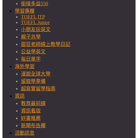
銜接多益550
學習專欄
TOEFL ITP
TOEFL Junior
小朋友玩英文
親子共學
甜豆老師線上教學日記
公益學英文
每日單字
海外學習
漫遊全球大學
留遊學準備
超寫實留學指南
資訊
教育最前線
資訊看版
好書推薦
新聞布告欄
活動訊息