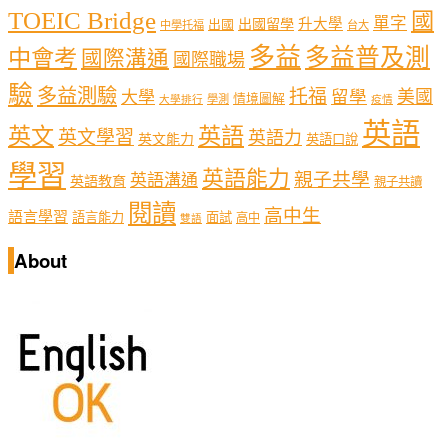
TOEIC Bridge
國
單字
出國留學
升大學
出國
中學托福
台大
多益
多益普及測
中會考
國際溝通
國際職場
驗
多益測驗
托福
留學
美國
大學
情境圖解
學測
大學排行
疫情
英語
英文
英語
英文學習
英語力
英文能力
英語口說
學習
英語能力
親子共學
英語溝通
英語教育
親子共讀
閱讀
高中生
語言學習
語言能力
面試
高中
雙語
About