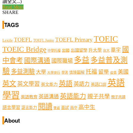
讀全文...)
Read More
SHARE
TAGS
TOEIC
TOEFL
TOEFL Primary
Lexile
TOEFL Junior
TOEIC Bridge
國
單字
出國留學
升大學
出國
中學托福
台大
多益
多益普及測
中會考
國際溝通
國際職場
驗
多益測驗
托福
留學
美國
大學
情境圖解
學測
大學排行
疫情
英語
英文
英語
英文學習
英語力
英文能力
英語口說
學習
英語能力
親子共學
英語溝通
英語教育
親子共讀
閱讀
高中生
語言學習
語言能力
面試
高中
雙語
About