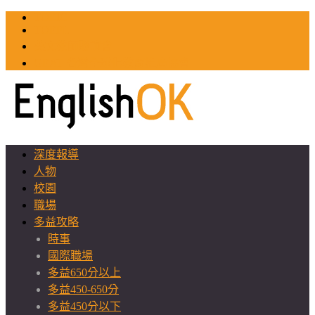
TOEIC
TOEFL
英文教師聯誼會
GEAT 台灣全球化教育推廣協會
深度報導
人物
校園
職場
多益攻略
時事
國際職場
多益650分以上
多益450-650分
多益450分以下