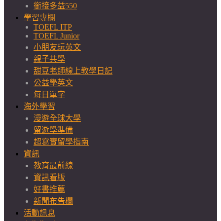
銜接多益550
學習專欄
TOEFL ITP
TOEFL Junior
小朋友玩英文
親子共學
甜豆老師線上教學日記
公益學英文
每日單字
海外學習
漫遊全球大學
留遊學準備
超寫實留學指南
資訊
教育最前線
資訊看版
好書推薦
新聞布告欄
活動訊息