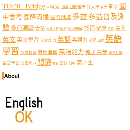
TOEIC Bridge
國
單字
出國留學
升大學
出國
中學托福
台大
多益
多益普及測
中會考
國際溝通
國際職場
驗
多益測驗
托福
留學
美國
大學
情境圖解
學測
大學排行
疫情
英語
英文
英語
英文學習
英語力
英文能力
英語口說
學習
英語能力
親子共學
英語溝通
英語教育
親子共讀
閱讀
高中生
語言學習
語言能力
面試
高中
雙語
About