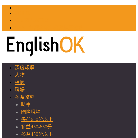
TOEIC
TOEFL
英文教師聯誼會
GEAT 台灣全球化教育推廣協會
深度報導
人物
校園
職場
多益攻略
時事
國際職場
多益650分以上
多益450-650分
多益450分以下