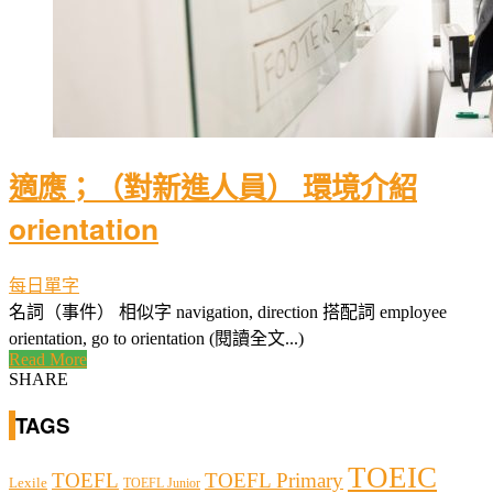
適應；（對新進人員） 環境介紹
orientation
每日單字
名詞（事件） 相似字 navigation, direction 搭配詞 employee
orientation, go to orientation (閱讀全文...)
Read More
SHARE
TAGS
TOEIC
TOEFL
TOEFL Primary
Lexile
TOEFL Junior