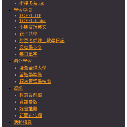
銜接多益550
學習專欄
TOEFL ITP
TOEFL Junior
小朋友玩英文
親子共學
甜豆老師線上教學日記
公益學英文
每日單字
海外學習
漫遊全球大學
留遊學準備
超寫實留學指南
資訊
教育最前線
資訊看版
好書推薦
新聞布告欄
活動訊息