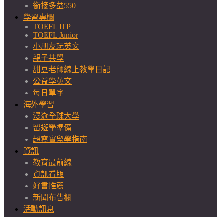
銜接多益550
學習專欄
TOEFL ITP
TOEFL Junior
小朋友玩英文
親子共學
甜豆老師線上教學日記
公益學英文
每日單字
海外學習
漫遊全球大學
留遊學準備
超寫實留學指南
資訊
教育最前線
資訊看版
好書推薦
新聞布告欄
活動訊息