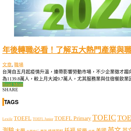
年後轉職必看！了解五大熱門產業與
文章
,
職場
台灣自五月起疫情升溫，連帶影響勞動市場，不少企業徵才趨向
為1139.8萬人，較上月大減9.7萬人，尤其服務業與住宿餐飲業因
Read More
SHARE
TAGS
TOEIC
TOE
TOEFL
TOEFL Primary
Lexile
TOEFL Junior
英文
測驗
托福
英
留學
美國
大學