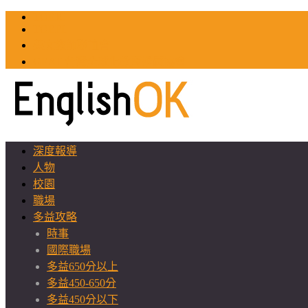
TOEIC
TOEFL
英文教師聯誼會
GEAT 台灣全球化教育推廣協會
深度報導
人物
校園
職場
多益攻略
時事
國際職場
多益650分以上
多益450-650分
多益450分以下