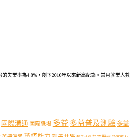
業率為4.8%，創下2010年以來新高紀錄。當月就業人數
多益
多益普及測驗
國際溝通
多益
國際職場
英語能力
親子共學
英語溝通
育
語言學習