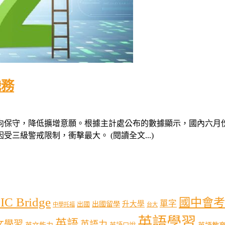
職務
保守，降低擴增意願。根據主計處公布的數據顯示，國內六月份的失
受三級警戒限制，衝擊最大。 (閱讀全文...)
IC Bridge
國中會考
單字
出國留學
升大學
出國
中學托福
台大
英語學習
英語
文學習
英語力
英語教