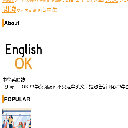
情境圖解
學測
大學排行
疫情
閱讀
高中生
面試
高中
雙語
About
中學英閱誌
《English OK 中學英閱誌》不只是學英文，還想告訴關
POPULAR