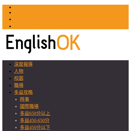
TOEIC
TOEFL
英文教師聯誼會
GEAT 台灣全球化教育推廣協會
深度報導
人物
校園
職場
多益攻略
時事
國際職場
多益650分以上
多益450-650分
多益450分以下