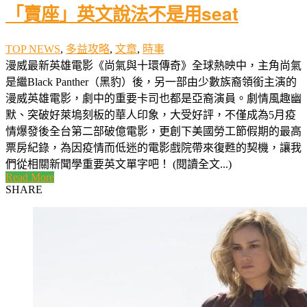
「賣座」英文說法不是用seat
TOP NEWS
,
多益攻略
,
文章
,
時事
漫威最新英雄電影《尚氣與十環傳奇》全球熱映中，主角尚氣
是繼Black Panther（黑豹）後，另一部由少數族裔領銜主演的
漫威英雄電影，劇中的重要卡司也都是亞裔演員。劇情風趣幽
默、突破好萊塢刻板的華人印象，大受好評，不僅成為5月疫
情爆發後全台第二部破億電影，更創下美國勞工節假期的最高
票房紀錄，為因疫情而低迷的電影戲院帶來復甦的契機，讓我
們從相關新聞學重要英文單字吧！ (閱讀全文...)
Read More
SHARE