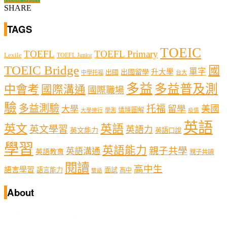
SHARE
TAGS
TOEIC
TOEFL
TOEFL Primary
Lexile
TOEFL Junior
TOEIC Bridge
國
單字
出國留學
升大學
出國
中學托福
台大
多益
多益普及測
中會考
國際溝通
國際職場
驗
多益測驗
托福
留學
美國
大學
情境圖解
學測
大學排行
疫情
英語
英文
英語
英文學習
英語力
英文能力
英語口說
學習
英語能力
親子共學
英語溝通
英語教育
親子共讀
閱讀
高中生
語言學習
語言能力
面試
高中
雙語
About