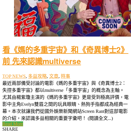
看《媽的多重宇宙》和《奇異博士2》
前 先來認識multiverse
TOP NEWS
,
多益攻略
,
文章
,
時事
最近兩部備受討論的電影《媽的多重宇宙》與《奇異博士2：
失控多重宇宙》都以multiverse「多重宇宙」的概念為主軸。
尤其由楊紫瓊主演的《媽的多重宇宙》更是受到極高評價，電
影中主角Evelyn雙眉之間的玩具眼睛、熱狗手指都成為經典一
幕。本次就讓我們從國外娛樂新聞網站Screen Rant對這部電影
的介紹，來認識多益相關的重要字彙吧！ (閱讀全文...)
Read More
SHARE