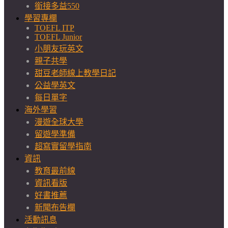
銜接多益550
學習專欄
TOEFL ITP
TOEFL Junior
小朋友玩英文
親子共學
甜豆老師線上教學日記
公益學英文
每日單字
海外學習
漫遊全球大學
留遊學準備
超寫實留學指南
資訊
教育最前線
資訊看版
好書推薦
新聞布告欄
活動訊息