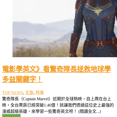
電影學英文》看驚奇隊長拯救地球學
多益關鍵字！
TOP NEWS
,
文章
,
時事
驚奇隊長（Captain Marvel）近期於全球熱映，自上周在台上
映，全台票房已經突破1.46億！就讓我們透過這位史上最強的
漫威超級英雄，來學習一些驚奇英文吧！ (閱讀全文...)
Read More