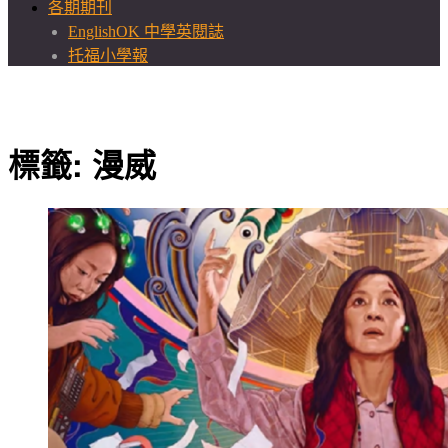
各期期刊
EnglishOK 中學英閱誌
托福小學報
標籤:
漫威